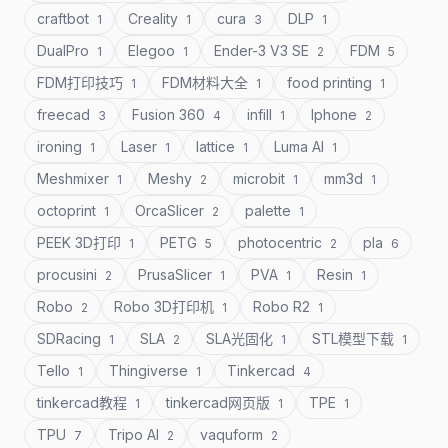
craftbot
Creality
cura
DLP
1
1
3
1
DualPro
Elegoo
Ender-3 V3 SE
FDM
1
1
2
5
FDM打印技巧
FDM材料大全
food printing
1
1
1
freecad
Fusion 360
infill
Iphone
3
4
1
2
ironing
Laser
lattice
Luma AI
1
1
1
1
Meshmixer
Meshy
microbit
mm3d
1
2
1
1
octoprint
OrcaSlicer
palette
1
2
1
PEEK 3D打印
PETG
photocentric
pla
1
5
2
6
procusini
PrusaSlicer
PVA
Resin
2
1
1
1
Robo
Robo 3D打印机
Robo R2
2
1
1
SDRacing
SLA
SLA光固化
STL模型下载
1
2
1
1
Tello
Thingiverse
Tinkercad
1
1
4
tinkercad教程
tinkercad网页版
TPE
1
1
1
TPU
Tripo AI
vaquform
7
2
2