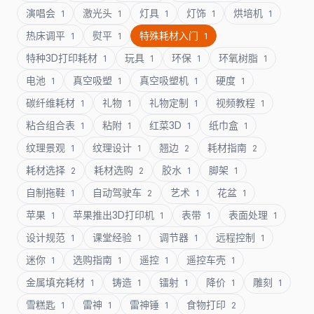
演唱会
激光头
灯具
灯饰
烘培机
1
1
1
1
1
热床调平
熨平
特殊耗材入门
1
1
1
特种3D打印耗材
玩具
环保
环氧树脂
1
1
1
1
电池
真空吸塑
真空吸塑机
硬度
1
1
1
1
碳纤维耗材
礼物
礼物定制
视频教程
1
1
1
1
粘合组合表
粘附
红菜3D
纸巾盒
1
1
1
1
纹理景观
纹理设计
翘边
耗材指南
1
1
2
2
耗材选择
耗材选购
胶水
脚架
2
2
1
1
自制拖鞋
自动驾驶车
艺术
花盆
1
2
1
1
苹果
苹果推出3D打印机
表带
表面处理
1
1
1
1
设计规范
课堂经验
调节器
远程控制
1
1
1
1
迷你
选购指南
遥控
遥控车壳
1
1
1
1
金属填充耗材
铸造
镭射
降价
雕刻
1
1
1
1
1
雪糕匙
雷神
雷神锤
食物打印
1
1
1
2