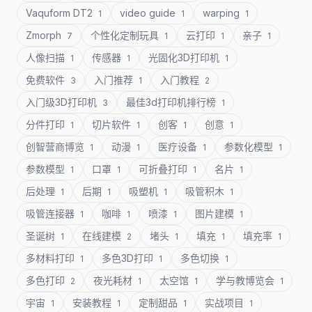
Vaquform DT2
video guide
warping
1
1
1
Zmorph
个性化定制玩具
云打印
亲子
7
1
1
1
人像扫描
传感器
光固化3D打印机
1
1
1
免费软件
入门推荐
入门教程
3
1
2
入门级3D打印机
最佳3d打印机排行榜
3
1
分件打印
切片软件
创客
创意
1
1
1
1
创智营商博览
动漫
医疗设备
参数化模型
1
1
1
1
参数模型
口罩
可折叠打印
名片
1
1
1
1
后处理
后期
吸塑机
吸管积木
1
1
1
1
吸管连接器
咖啡
喷漆
图片建模
1
1
1
1
圣诞树
在线建模
堵头
填充
填充率
1
2
1
1
1
多材料打印
多色3D打印
多色切换
1
1
1
多色打印
夜光耗材
太空馆
学与教博览会
2
1
1
1
宇宙
安装教程
定制甜品
实战项目
1
1
1
1