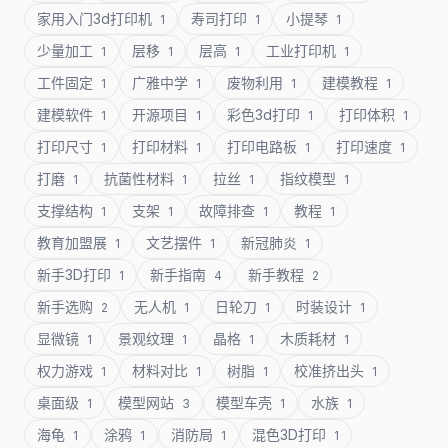
家用入门3d打印机
寿司打印
小提琴
1
1
1
少量加工
层移
层高
工业打印机
1
1
1
1
工件固定
广雅中学
废物利用
建模教程
1
1
1
1
建模软件
开源项目
彩色3d打印
打印体积
1
1
1
1
打印尺寸
打印材料
打印电路板
打印速度
1
1
1
1
打磨
抗菌性材料
拉丝
指纹模型
1
1
1
1
支撑结构
支架
故障排查
教程
1
1
1
1
教育加盟展
文艺摆件
新冠肺炎
1
1
1
新手3D打印
新手指南
新手教程
1
4
2
新手选购
无人机
日轮刀
时装设计
2
1
1
1
显微镜
景观纹理
晶格
木质耗材
1
1
1
1
权力游戏
材料对比
树脂
校准挤出头
1
1
1
1
桌面级
模型网站
模型车壳
水族
1
3
1
1
海龟
涂鸦
消防局
混色3D打印
1
1
1
1