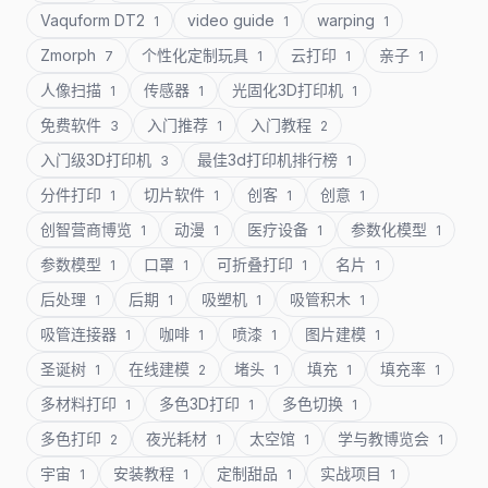
Vaquform DT2
video guide
warping
1
1
1
Zmorph
个性化定制玩具
云打印
亲子
7
1
1
1
人像扫描
传感器
光固化3D打印机
1
1
1
免费软件
入门推荐
入门教程
3
1
2
入门级3D打印机
最佳3d打印机排行榜
3
1
分件打印
切片软件
创客
创意
1
1
1
1
创智营商博览
动漫
医疗设备
参数化模型
1
1
1
1
参数模型
口罩
可折叠打印
名片
1
1
1
1
后处理
后期
吸塑机
吸管积木
1
1
1
1
吸管连接器
咖啡
喷漆
图片建模
1
1
1
1
圣诞树
在线建模
堵头
填充
填充率
1
2
1
1
1
多材料打印
多色3D打印
多色切换
1
1
1
多色打印
夜光耗材
太空馆
学与教博览会
2
1
1
1
宇宙
安装教程
定制甜品
实战项目
1
1
1
1