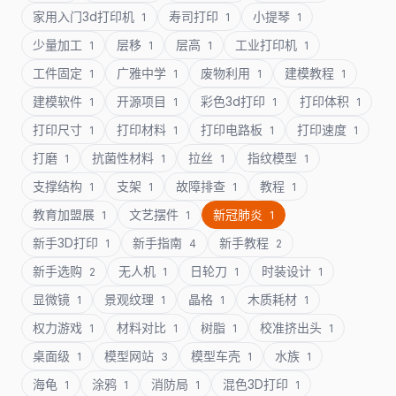
家用入门3d打印机
寿司打印
小提琴
1
1
1
少量加工
层移
层高
工业打印机
1
1
1
1
工件固定
广雅中学
废物利用
建模教程
1
1
1
1
建模软件
开源项目
彩色3d打印
打印体积
1
1
1
1
打印尺寸
打印材料
打印电路板
打印速度
1
1
1
1
打磨
抗菌性材料
拉丝
指纹模型
1
1
1
1
支撑结构
支架
故障排查
教程
1
1
1
1
教育加盟展
文艺摆件
新冠肺炎
1
1
1
新手3D打印
新手指南
新手教程
1
4
2
新手选购
无人机
日轮刀
时装设计
2
1
1
1
显微镜
景观纹理
晶格
木质耗材
1
1
1
1
权力游戏
材料对比
树脂
校准挤出头
1
1
1
1
桌面级
模型网站
模型车壳
水族
1
3
1
1
海龟
涂鸦
消防局
混色3D打印
1
1
1
1