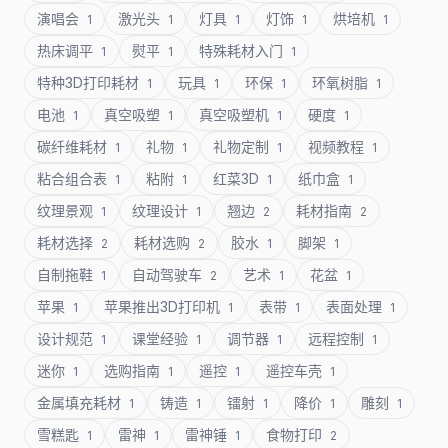
演唱会
激光头
灯具
灯饰
烘培机
1
1
1
1
1
热床调平
熨平
特殊耗材入门
1
1
1
特种3D打印耗材
玩具
环保
环氧树脂
1
1
1
1
电池
真空吸塑
真空吸塑机
硬度
1
1
1
1
碳纤维耗材
礼物
礼物定制
视频教程
1
1
1
1
粘合组合表
粘附
红菜3D
纸巾盒
1
1
1
1
纹理景观
纹理设计
翘边
耗材指南
1
1
2
2
耗材选择
耗材选购
胶水
脚架
2
2
1
1
自制拖鞋
自动驾驶车
艺术
花盆
1
2
1
1
苹果
苹果推出3D打印机
表带
表面处理
1
1
1
1
设计规范
课堂经验
调节器
远程控制
1
1
1
1
迷你
选购指南
遥控
遥控车壳
1
1
1
1
金属填充耗材
铸造
镭射
降价
雕刻
1
1
1
1
1
雪糕匙
雷神
雷神锤
食物打印
1
1
1
2