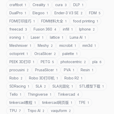
craftbot
Creality
cura
DLP
1
1
3
1
DualPro
Elegoo
Ender-3 V3 SE
FDM
1
1
2
5
FDM打印技巧
FDM材料大全
food printing
1
1
1
freecad
Fusion 360
infill
Iphone
3
4
1
2
ironing
Laser
lattice
Luma AI
1
1
1
1
Meshmixer
Meshy
microbit
mm3d
1
2
1
1
octoprint
OrcaSlicer
palette
1
2
1
PEEK 3D打印
PETG
photocentric
pla
1
5
2
6
procusini
PrusaSlicer
PVA
Resin
2
1
1
1
Robo
Robo 3D打印机
Robo R2
2
1
1
SDRacing
SLA
SLA光固化
STL模型下载
1
2
1
1
Tello
Thingiverse
Tinkercad
1
1
4
tinkercad教程
tinkercad网页版
TPE
1
1
1
TPU
Tripo AI
vaquform
7
2
2