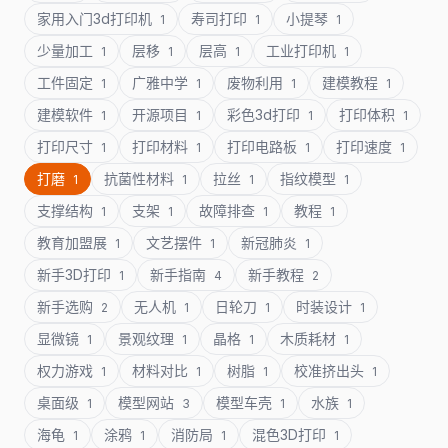
家用入门3d打印机
寿司打印
小提琴
1
1
1
少量加工
层移
层高
工业打印机
1
1
1
1
工件固定
广雅中学
废物利用
建模教程
1
1
1
1
建模软件
开源项目
彩色3d打印
打印体积
1
1
1
1
打印尺寸
打印材料
打印电路板
打印速度
1
1
1
1
打磨
抗菌性材料
拉丝
指纹模型
1
1
1
1
支撑结构
支架
故障排查
教程
1
1
1
1
教育加盟展
文艺摆件
新冠肺炎
1
1
1
新手3D打印
新手指南
新手教程
1
4
2
新手选购
无人机
日轮刀
时装设计
2
1
1
1
显微镜
景观纹理
晶格
木质耗材
1
1
1
1
权力游戏
材料对比
树脂
校准挤出头
1
1
1
1
桌面级
模型网站
模型车壳
水族
1
3
1
1
海龟
涂鸦
消防局
混色3D打印
1
1
1
1