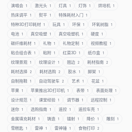
演唱会
激光头
灯具
灯饰
烘培机
1
1
1
1
1
热床调平
熨平
特殊耗材入门
1
1
1
特种3D打印耗材
玩具
环保
环氧树脂
1
1
1
1
电池
真空吸塑
真空吸塑机
硬度
1
1
1
1
碳纤维耗材
礼物
礼物定制
视频教程
1
1
1
1
粘合组合表
粘附
红菜3D
纸巾盒
1
1
1
1
纹理景观
纹理设计
翘边
耗材指南
1
1
2
2
耗材选择
耗材选购
胶水
脚架
2
2
1
1
自制拖鞋
自动驾驶车
艺术
花盆
1
2
1
1
苹果
苹果推出3D打印机
表带
表面处理
1
1
1
1
设计规范
课堂经验
调节器
远程控制
1
1
1
1
迷你
选购指南
遥控
遥控车壳
1
1
1
1
金属填充耗材
铸造
镭射
降价
雕刻
1
1
1
1
1
雪糕匙
雷神
雷神锤
食物打印
1
1
1
2