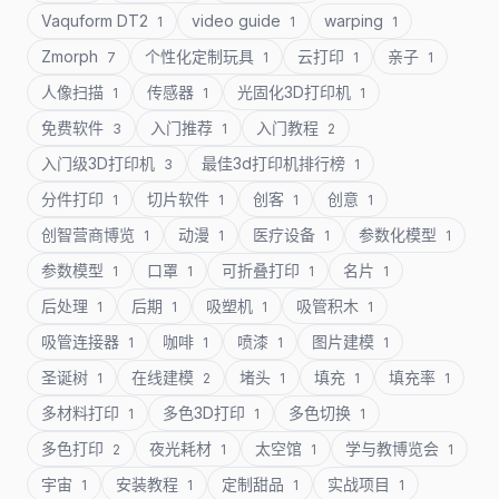
Vaquform DT2
video guide
warping
1
1
1
Zmorph
个性化定制玩具
云打印
亲子
7
1
1
1
人像扫描
传感器
光固化3D打印机
1
1
1
免费软件
入门推荐
入门教程
3
1
2
入门级3D打印机
最佳3d打印机排行榜
3
1
分件打印
切片软件
创客
创意
1
1
1
1
创智营商博览
动漫
医疗设备
参数化模型
1
1
1
1
参数模型
口罩
可折叠打印
名片
1
1
1
1
后处理
后期
吸塑机
吸管积木
1
1
1
1
吸管连接器
咖啡
喷漆
图片建模
1
1
1
1
圣诞树
在线建模
堵头
填充
填充率
1
2
1
1
1
多材料打印
多色3D打印
多色切换
1
1
1
多色打印
夜光耗材
太空馆
学与教博览会
2
1
1
1
宇宙
安装教程
定制甜品
实战项目
1
1
1
1