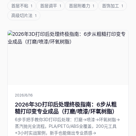
首层不粘
首层调平
首层附着力
首饰加工
1
1
1
1
高级切片法
1
2026/6/16
2026年3D打印后处理终极指南：6步从粗
糙打印变专业成品（打磨/喷漆/环氧树脂）
6步手把手教你3D打印后处理：打磨→喷漆→环氧树脂→
蒸汽抛光全流程。PLA/PETG/ABS全覆盖，200元工具
+3小时实战案例，新手也能做出专业质感→