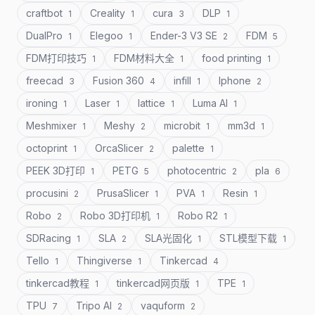
craftbot
Creality
cura
DLP
1
1
3
1
DualPro
Elegoo
Ender-3 V3 SE
FDM
1
1
2
5
FDM打印技巧
FDM材料大全
food printing
1
1
1
freecad
Fusion 360
infill
Iphone
3
4
1
2
ironing
Laser
lattice
Luma AI
1
1
1
1
Meshmixer
Meshy
microbit
mm3d
1
2
1
1
octoprint
OrcaSlicer
palette
1
2
1
PEEK 3D打印
PETG
photocentric
pla
1
5
2
6
procusini
PrusaSlicer
PVA
Resin
2
1
1
1
Robo
Robo 3D打印机
Robo R2
2
1
1
SDRacing
SLA
SLA光固化
STL模型下载
1
2
1
1
Tello
Thingiverse
Tinkercad
1
1
4
tinkercad教程
tinkercad网页版
TPE
1
1
1
TPU
Tripo AI
vaquform
7
2
2