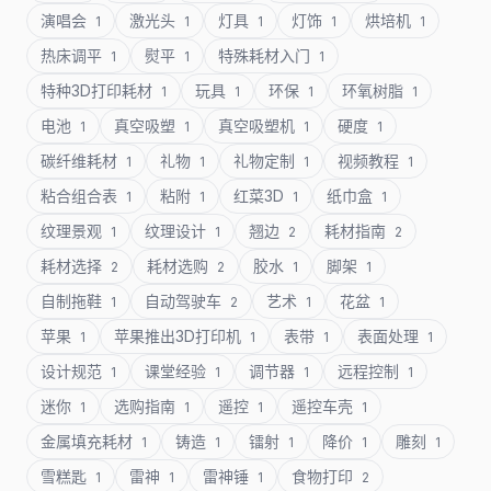
演唱会
激光头
灯具
灯饰
烘培机
1
1
1
1
1
热床调平
熨平
特殊耗材入门
1
1
1
特种3D打印耗材
玩具
环保
环氧树脂
1
1
1
1
电池
真空吸塑
真空吸塑机
硬度
1
1
1
1
碳纤维耗材
礼物
礼物定制
视频教程
1
1
1
1
粘合组合表
粘附
红菜3D
纸巾盒
1
1
1
1
纹理景观
纹理设计
翘边
耗材指南
1
1
2
2
耗材选择
耗材选购
胶水
脚架
2
2
1
1
自制拖鞋
自动驾驶车
艺术
花盆
1
2
1
1
苹果
苹果推出3D打印机
表带
表面处理
1
1
1
1
设计规范
课堂经验
调节器
远程控制
1
1
1
1
迷你
选购指南
遥控
遥控车壳
1
1
1
1
金属填充耗材
铸造
镭射
降价
雕刻
1
1
1
1
1
雪糕匙
雷神
雷神锤
食物打印
1
1
1
2