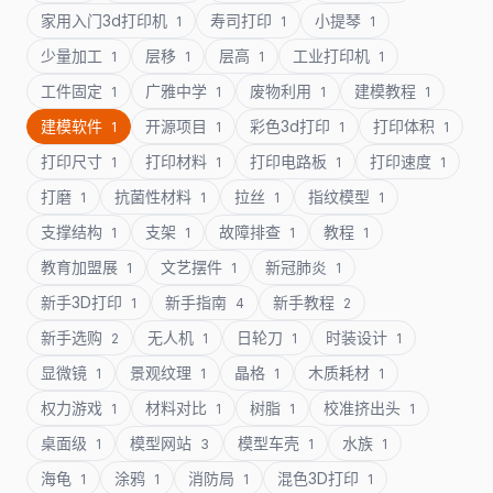
家用入门3d打印机
寿司打印
小提琴
1
1
1
少量加工
层移
层高
工业打印机
1
1
1
1
工件固定
广雅中学
废物利用
建模教程
1
1
1
1
建模软件
开源项目
彩色3d打印
打印体积
1
1
1
1
打印尺寸
打印材料
打印电路板
打印速度
1
1
1
1
打磨
抗菌性材料
拉丝
指纹模型
1
1
1
1
支撑结构
支架
故障排查
教程
1
1
1
1
教育加盟展
文艺摆件
新冠肺炎
1
1
1
新手3D打印
新手指南
新手教程
1
4
2
新手选购
无人机
日轮刀
时装设计
2
1
1
1
显微镜
景观纹理
晶格
木质耗材
1
1
1
1
权力游戏
材料对比
树脂
校准挤出头
1
1
1
1
桌面级
模型网站
模型车壳
水族
1
3
1
1
海龟
涂鸦
消防局
混色3D打印
1
1
1
1