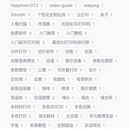
Vaquform DT2
video guide
warping
1
1
1
Zmorph
个性化定制玩具
云打印
亲子
7
1
1
1
人像扫描
传感器
光固化3D打印机
1
1
1
免费软件
入门推荐
入门教程
3
1
2
入门级3D打印机
最佳3d打印机排行榜
3
1
分件打印
切片软件
创客
创意
1
1
1
1
创智营商博览
动漫
医疗设备
参数化模型
1
1
1
1
参数模型
口罩
可折叠打印
名片
1
1
1
1
后处理
后期
吸塑机
吸管积木
1
1
1
1
吸管连接器
咖啡
喷漆
图片建模
1
1
1
1
圣诞树
在线建模
堵头
填充
填充率
1
2
1
1
1
多材料打印
多色3D打印
多色切换
1
1
1
多色打印
夜光耗材
太空馆
学与教博览会
2
1
1
1
宇宙
安装教程
定制甜品
实战项目
1
1
1
1