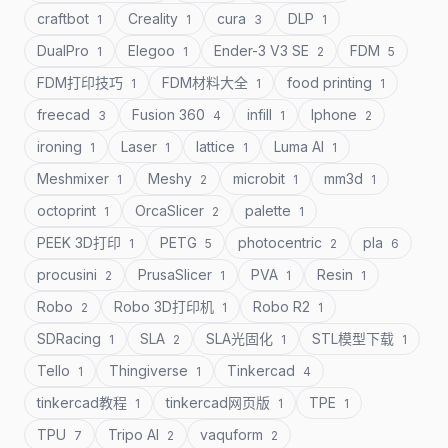
craftbot
Creality
cura
DLP
1
1
3
1
DualPro
Elegoo
Ender-3 V3 SE
FDM
1
1
2
5
FDM打印技巧
FDM材料大全
food printing
1
1
1
freecad
Fusion 360
infill
Iphone
3
4
1
2
ironing
Laser
lattice
Luma AI
1
1
1
1
Meshmixer
Meshy
microbit
mm3d
1
2
1
1
octoprint
OrcaSlicer
palette
1
2
1
PEEK 3D打印
PETG
photocentric
pla
1
5
2
6
procusini
PrusaSlicer
PVA
Resin
2
1
1
1
Robo
Robo 3D打印机
Robo R2
2
1
1
SDRacing
SLA
SLA光固化
STL模型下载
1
2
1
1
Tello
Thingiverse
Tinkercad
1
1
4
tinkercad教程
tinkercad网页版
TPE
1
1
1
TPU
Tripo AI
vaquform
7
2
2