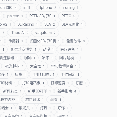
ion 360
infill
Iphone
ironing
4
1
2
1
palette
PEEK 3D打印
PETG
2
1
1
5
o R2
SDRacing
SLA
SLA光固化
1
1
2
1
U
Tripo AI
vaquform
7
2
2
传感器
光固化3D打印机
免费软件
1
1
1
3
意
创智营商博览
动漫
医疗设备
1
1
1
1
管连接器
咖啡
喷漆
图片建模
1
1
1
1
夜光耗材
太空馆
学与教博览会
1
1
1
层移
层高
工业打印机
工件固定
1
1
1
1
打印材料
打印电路板
打印速度
打磨
1
1
1
1
新冠肺炎
新手3D打印
新手指南
1
1
4
权力游戏
材料对比
树脂
1
1
1
演唱会
激光头
灯具
灯饰
1
1
1
1
真空吸塑
真空吸塑机
硬度
1
1
1