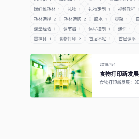
碳纤维耗材
礼物
礼物定制
视频教程
1
1
1
耗材选择
耗材选购
胶水
脚架
2
2
1
1
课堂经验
调节器
远程控制
迷你
1
1
1
1
雷神锤
食物打印
首层不粘
首层调平
1
2
1
2018/4/4
食物打印新发展
食物打印新发展：3