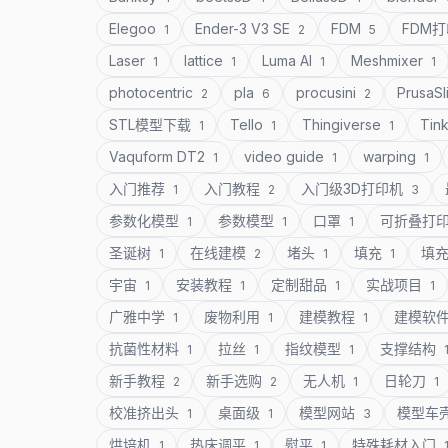
Elegoo
Ender-3 V3 SE
FDM
FDM
1
2
5
Laser
lattice
Luma AI
Meshmixer
1
1
1
1
photocentric
pla
procusini
PrusaSl
2
6
2
STL模型下载
Tello
Thingiverse
Tin
1
1
1
Vaquform DT2
video guide
warping
1
1
1
入门推荐
入门教程
入门级3D打印机
1
2
3
参数化模型
参数模型
口罩
可折叠打
1
1
1
圣诞树
在线建模
堵头
填充
填
1
2
1
1
宇宙
安装教程
定制甜品
实战项目
1
1
1
1
广雅中学
废物利用
建模教程
建模软
1
1
1
抗菌性材料
拉丝
指纹模型
支撑结构
1
1
1
新手教程
新手选购
无人机
日轮刀
2
2
1
1
校准挤出头
桌面级
模型网站
模型车
1
1
3
烘培机
热床调平
熨平
特殊耗材入门
1
1
1