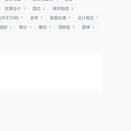
纹理设计
翘边
耗材指南
1
2
2
出3D打印机
表带
表面处理
设计规范
1
1
1
1
镭射
降价
雕刻
雪糕匙
雷神
1
1
1
1
1