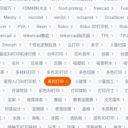
打印技巧
FDM材料大全
food printing
freecad
Fus
1
1
1
3
Meshy
microbit
mm3d
octoprint
OrcaSlicer
2
1
1
1
icer
PVA
Resin
Robo
Robo 3D打印机
Rob
1
1
1
2
1
kercad
tinkercad教程
tinkercad网页版
TPE
TP
4
1
1
1
Zmorph
个性化定制玩具
云打印
亲子
人像扫描
7
1
1
1
最佳3d打印机排行榜
分件打印
切片软件
创客
创
1
1
1
1
印
名片
后处理
后期
吸塑机
吸管积木
吸
1
1
1
1
1
1
充率
多材料打印
多色3D打印
多色切换
多色打印
1
1
1
1
2
家用入门3d打印机
寿司打印
小提琴
少量加工
1
1
1
1
件
开源项目
彩色3d打印
打印体积
打印尺寸
1
1
1
1
1
支架
故障排查
教程
教育加盟展
文艺摆件
1
1
1
1
1
1
时装设计
显微镜
景观纹理
晶格
木质耗材
1
1
1
1
1
壳
水族
海龟
涂鸦
消防局
混色3D打印
1
1
1
1
1
1
特种3D打印耗材
玩具
环保
环氧树脂
电池
1
1
1
1
1
1