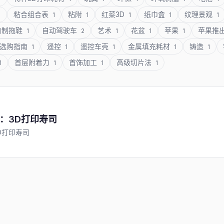
粘合组合表
粘附
红菜3D
纸巾盒
纹理景观
1
1
1
1
1
1
自制拖鞋
自动驾驶车
艺术
花盆
苹果
苹果推
1
2
1
1
1
选购指南
遥控
遥控车壳
金属填充耗材
铸造
1
1
1
1
1
首层附着力
首饰加工
高级切片法
1
1
1
1
：3D打印寿司
D打印寿司