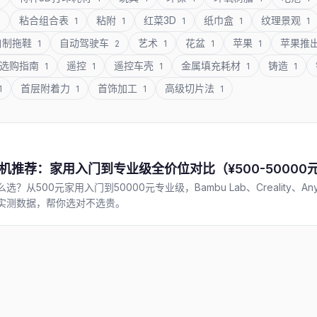
粘合组合表
粘附
红菜3D
纸巾盒
纹理景观
1
1
1
1
1
1
自制拖鞋
自动驾驶车
艺术
花盆
苹果
苹果推
1
2
1
1
1
选购指南
遥控
遥控车壳
金属填充耗材
铸造
1
1
1
1
1
首层附着力
首饰加工
高级切片法
1
1
1
1
机推荐：家用入门到专业级全价位对比（¥500-50000元，Bam
么选？从500元家用入门到50000元专业级，Bambu Lab、Creality、
性实测数据，帮你选对不选贵。