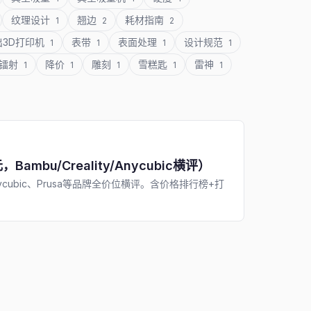
纹理设计
翘边
耗材指南
1
2
2
出3D打印机
表带
表面处理
设计规范
1
1
1
1
镭射
降价
雕刻
雪糕匙
雷神
1
1
1
1
1
bu/Creality/Anycubic横评）
Anycubic、Prusa等品牌全价位横评。含价格排行榜+打