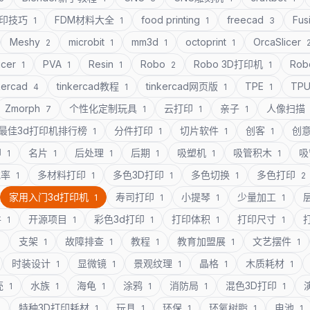
打印技巧
FDM材料大全
food printing
freecad
Fus
1
1
1
3
Meshy
microbit
mm3d
octoprint
OrcaSlicer
2
1
1
1
icer
PVA
Resin
Robo
Robo 3D打印机
Rob
1
1
1
2
1
kercad
tinkercad教程
tinkercad网页版
TPE
TP
4
1
1
1
Zmorph
个性化定制玩具
云打印
亲子
人像扫描
7
1
1
1
最佳3d打印机排行榜
分件打印
切片软件
创客
创
1
1
1
1
印
名片
后处理
后期
吸塑机
吸管积木
吸
1
1
1
1
1
1
充率
多材料打印
多色3D打印
多色切换
多色打印
1
1
1
1
2
家用入门3d打印机
寿司打印
小提琴
少量加工
1
1
1
1
件
开源项目
彩色3d打印
打印体积
打印尺寸
1
1
1
1
1
支架
故障排查
教程
教育加盟展
文艺摆件
1
1
1
1
1
1
时装设计
显微镜
景观纹理
晶格
木质耗材
1
1
1
1
1
壳
水族
海龟
涂鸦
消防局
混色3D打印
1
1
1
1
1
1
特种3D打印耗材
玩具
环保
环氧树脂
电池
1
1
1
1
1
1