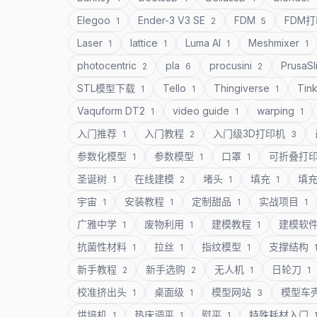
Elegoo
Ender-3 V3 SE
FDM
FDM
1
2
5
Laser
lattice
Luma AI
Meshmixer
1
1
1
1
photocentric
pla
procusini
PrusaSl
2
6
2
STL模型下载
Tello
Thingiverse
Tin
1
1
1
Vaquform DT2
video guide
warping
1
1
1
入门推荐
入门教程
入门级3D打印机
1
2
3
参数化模型
参数模型
口罩
可折叠打
1
1
1
圣诞树
在线建模
堵头
填充
填
1
2
1
1
宇宙
安装教程
定制甜品
实战项目
1
1
1
1
广雅中学
废物利用
建模教程
建模软
1
1
1
抗菌性材料
拉丝
指纹模型
支撑结构
1
1
1
新手教程
新手选购
无人机
日轮刀
2
2
1
1
校准挤出头
桌面级
模型网站
模型车
1
1
3
烘培机
热床调平
熨平
特殊耗材入门
1
1
1