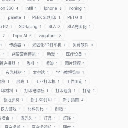
ion 360
infill
Iphone
ironing
4
1
2
1
palette
PEEK 3D打印
PETG
2
1
1
5
o R2
SDRacing
SLA
SLA光固化
1
1
2
1
U
Tripo AI
vaquform
7
2
2
传感器
光固化3D打印机
免费软件
1
1
1
3
意
创智营商博览
动漫
医疗设备
1
1
1
1
管连接器
咖啡
喷漆
图片建模
1
1
1
1
夜光耗材
太空馆
学与教博览会
1
1
1
层移
层高
工业打印机
工件固定
1
1
1
1
打印材料
打印电路板
打印速度
打磨
1
1
1
1
新冠肺炎
新手3D打印
新手指南
1
1
4
权力游戏
材料对比
树脂
1
1
1
演唱会
激光头
灯具
灯饰
1
1
1
1
真空吸塑
真空吸塑机
硬度
1
1
1