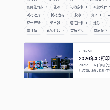
碳纤维耗材
礼物
礼物定制
视频教程
1
1
1
耗材选择
耗材选购
胶水
脚架
2
2
1
1
课堂经验
调节器
远程控制
迷你
1
1
1
1
雷神锤
食物打印
首层不粘
首层调平
1
2
1
2026/7/3
2026年3D打印
2026年3D打印机怎
印质量/速度/易用