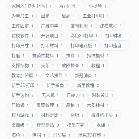
家用入门3d打印机
寿司打印
小提琴
1
1
1
少量加工
层移
层高
工业打印机
1
1
1
1
工件固定
广雅中学
废物利用
建模教程
1
1
1
1
建模软件
开源项目
彩色3d打印
打印体积
1
1
1
1
打印尺寸
打印材料
打印电路板
打印速度
1
1
1
1
打磨
抗菌性材料
拉丝
指纹模型
1
1
1
1
支撑结构
支架
故障排查
教程
1
1
1
1
教育加盟展
文艺摆件
新冠肺炎
1
1
1
新手3D打印
新手指南
新手教程
1
4
2
新手选购
无人机
日轮刀
时装设计
2
1
1
1
显微镜
景观纹理
晶格
木质耗材
1
1
1
1
权力游戏
材料对比
树脂
校准挤出头
1
1
1
1
桌面级
模型网站
模型车壳
水族
1
3
1
1
海龟
涂鸦
消防局
混色3D打印
1
1
1
1