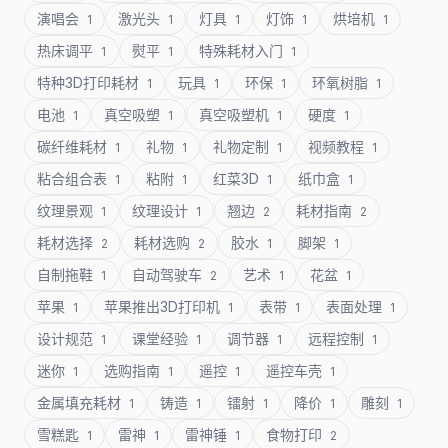
演唱会
激光头
灯具
灯饰
烘培机
1
1
1
1
1
热床调平
熨平
特殊耗材入门
1
1
1
特种3D打印耗材
玩具
环保
环氧树脂
1
1
1
1
电池
真空吸塑
真空吸塑机
硬度
1
1
1
1
碳纤维耗材
礼物
礼物定制
视频教程
1
1
1
1
粘合组合表
粘附
红菜3D
纸巾盒
1
1
1
1
纹理景观
纹理设计
翘边
耗材指南
1
1
2
2
耗材选择
耗材选购
胶水
脚架
2
2
1
1
自制拖鞋
自动驾驶车
艺术
花盆
1
2
1
1
苹果
苹果推出3D打印机
表带
表面处理
1
1
1
1
设计规范
课堂经验
调节器
远程控制
1
1
1
1
迷你
选购指南
遥控
遥控车壳
1
1
1
1
金属填充耗材
铸造
镭射
降价
雕刻
1
1
1
1
1
雪糕匙
雷神
雷神锤
食物打印
1
1
1
2