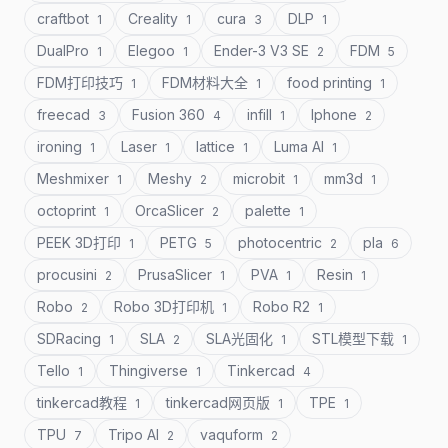
craftbot
Creality
cura
DLP
1
1
3
1
DualPro
Elegoo
Ender-3 V3 SE
FDM
1
1
2
5
FDM打印技巧
FDM材料大全
food printing
1
1
1
freecad
Fusion 360
infill
Iphone
3
4
1
2
ironing
Laser
lattice
Luma AI
1
1
1
1
Meshmixer
Meshy
microbit
mm3d
1
2
1
1
octoprint
OrcaSlicer
palette
1
2
1
PEEK 3D打印
PETG
photocentric
pla
1
5
2
6
procusini
PrusaSlicer
PVA
Resin
2
1
1
1
Robo
Robo 3D打印机
Robo R2
2
1
1
SDRacing
SLA
SLA光固化
STL模型下载
1
2
1
1
Tello
Thingiverse
Tinkercad
1
1
4
tinkercad教程
tinkercad网页版
TPE
1
1
1
TPU
Tripo AI
vaquform
7
2
2