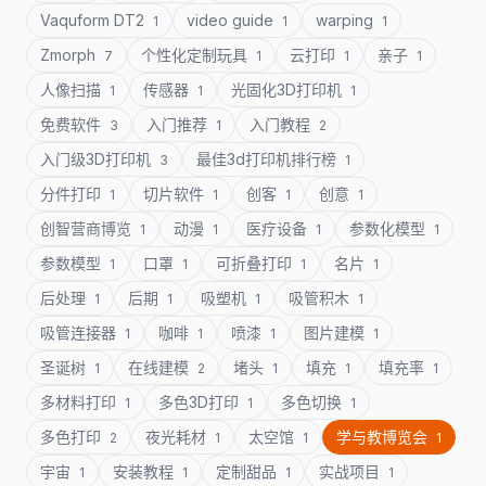
Vaquform DT2
video guide
warping
1
1
1
Zmorph
个性化定制玩具
云打印
亲子
7
1
1
1
人像扫描
传感器
光固化3D打印机
1
1
1
免费软件
入门推荐
入门教程
3
1
2
入门级3D打印机
最佳3d打印机排行榜
3
1
分件打印
切片软件
创客
创意
1
1
1
1
创智营商博览
动漫
医疗设备
参数化模型
1
1
1
1
参数模型
口罩
可折叠打印
名片
1
1
1
1
后处理
后期
吸塑机
吸管积木
1
1
1
1
吸管连接器
咖啡
喷漆
图片建模
1
1
1
1
圣诞树
在线建模
堵头
填充
填充率
1
2
1
1
1
多材料打印
多色3D打印
多色切换
1
1
1
多色打印
夜光耗材
太空馆
学与教博览会
2
1
1
1
宇宙
安装教程
定制甜品
实战项目
1
1
1
1