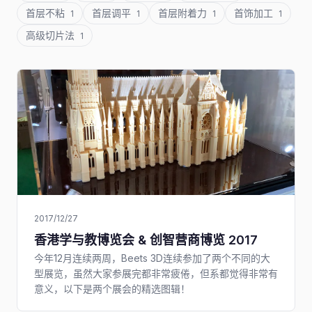
首层不粘
首层调平
首层附着力
首饰加工
1
1
1
1
高级切片法
1
2017/12/27
香港学与教博览会 & 创智营商博览 2017
今年12月连续两周，Beets 3D连续参加了两个不同的大
型展览，虽然大家参展完都非常疲倦，但系都觉得非常有
意义，以下是两个展会的精选图辑！