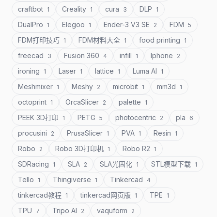
craftbot
Creality
cura
DLP
1
1
3
1
DualPro
Elegoo
Ender-3 V3 SE
FDM
1
1
2
5
FDM打印技巧
FDM材料大全
food printing
1
1
1
freecad
Fusion 360
infill
Iphone
3
4
1
2
ironing
Laser
lattice
Luma AI
1
1
1
1
Meshmixer
Meshy
microbit
mm3d
1
2
1
1
octoprint
OrcaSlicer
palette
1
2
1
PEEK 3D打印
PETG
photocentric
pla
1
5
2
6
procusini
PrusaSlicer
PVA
Resin
2
1
1
1
Robo
Robo 3D打印机
Robo R2
2
1
1
SDRacing
SLA
SLA光固化
STL模型下载
1
2
1
1
Tello
Thingiverse
Tinkercad
1
1
4
tinkercad教程
tinkercad网页版
TPE
1
1
1
TPU
Tripo AI
vaquform
7
2
2