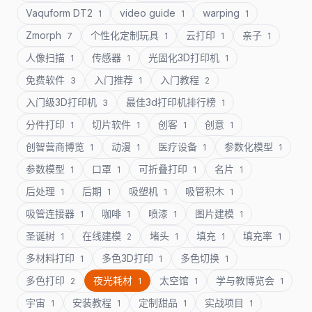
Vaquform DT2
video guide
warping
1
1
1
Zmorph
个性化定制玩具
云打印
亲子
7
1
1
1
人像扫描
传感器
光固化3D打印机
1
1
1
免费软件
入门推荐
入门教程
3
1
2
入门级3D打印机
最佳3d打印机排行榜
3
1
分件打印
切片软件
创客
创意
1
1
1
1
创智营商博览
动漫
医疗设备
参数化模型
1
1
1
1
参数模型
口罩
可折叠打印
名片
1
1
1
1
后处理
后期
吸塑机
吸管积木
1
1
1
1
吸管连接器
咖啡
喷漆
图片建模
1
1
1
1
圣诞树
在线建模
堵头
填充
填充率
1
2
1
1
1
多材料打印
多色3D打印
多色切换
1
1
1
多色打印
夜光耗材
太空馆
学与教博览会
2
1
1
1
宇宙
安装教程
定制甜品
实战项目
1
1
1
1