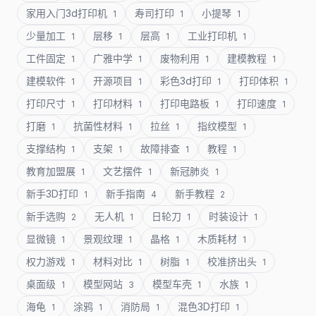
家用入门3d打印机
寿司打印
小提琴
1
1
1
少量加工
层移
层高
工业打印机
1
1
1
1
工件固定
广雅中学
废物利用
建模教程
1
1
1
1
建模软件
开源项目
彩色3d打印
打印体积
1
1
1
1
打印尺寸
打印材料
打印电路板
打印速度
1
1
1
1
打磨
抗菌性材料
拉丝
指纹模型
1
1
1
1
支撑结构
支架
故障排查
教程
1
1
1
1
教育加盟展
文艺摆件
新冠肺炎
1
1
1
新手3D打印
新手指南
新手教程
1
4
2
新手选购
无人机
日轮刀
时装设计
2
1
1
1
显微镜
景观纹理
晶格
木质耗材
1
1
1
1
权力游戏
材料对比
树脂
校准挤出头
1
1
1
1
桌面级
模型网站
模型车壳
水族
1
3
1
1
海龟
涂鸦
消防局
混色3D打印
1
1
1
1