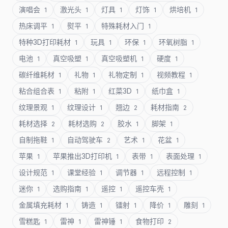
演唱会
激光头
灯具
灯饰
烘培机
1
1
1
1
1
热床调平
熨平
特殊耗材入门
1
1
1
特种3D打印耗材
玩具
环保
环氧树脂
1
1
1
1
电池
真空吸塑
真空吸塑机
硬度
1
1
1
1
碳纤维耗材
礼物
礼物定制
视频教程
1
1
1
1
粘合组合表
粘附
红菜3D
纸巾盒
1
1
1
1
纹理景观
纹理设计
翘边
耗材指南
1
1
2
2
耗材选择
耗材选购
胶水
脚架
2
2
1
1
自制拖鞋
自动驾驶车
艺术
花盆
1
2
1
1
苹果
苹果推出3D打印机
表带
表面处理
1
1
1
1
设计规范
课堂经验
调节器
远程控制
1
1
1
1
迷你
选购指南
遥控
遥控车壳
1
1
1
1
金属填充耗材
铸造
镭射
降价
雕刻
1
1
1
1
1
雪糕匙
雷神
雷神锤
食物打印
1
1
1
2