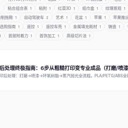
粘合组合表
粘附
红菜3D
纸巾盒
纹理景观
1
1
1
1
1
1
自制拖鞋
自动驾驶车
艺术
花盆
苹果
苹果推
1
2
1
1
1
选购指南
遥控
遥控车壳
金属填充耗材
铸造
1
1
1
1
1
首层附着力
首饰加工
高级切片法
1
1
1
1
打印后处理终极指南：6步从粗糙打印变专业成品（打磨/喷漆
印后处理：打磨→喷漆→环氧树脂→蒸汽抛光全流程。PLA/PETG/ABS