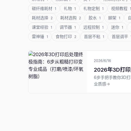
碳纤维耗材
礼物
礼物定制
视频教程
1
1
1
耗材选择
耗材选购
胶水
脚架
2
2
1
1
课堂经验
调节器
远程控制
迷你
1
1
1
1
雷神锤
食物打印
首层不粘
首层调平
1
2
1
2026/6/16
2026年3D
6步手把手教你3D打
业质感→