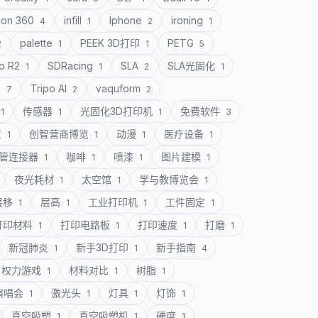
ion 360
infill
Iphone
ironing
4
1
2
1
palette
PEEK 3D打印
PETG
2
1
1
5
o R2
SDRacing
SLA
SLA光固化
1
1
2
1
U
Tripo AI
vaquform
7
2
2
传感器
光固化3D打印机
免费软件
1
1
1
3
意
创智营商博览
动漫
医疗设备
1
1
1
1
管连接器
咖啡
喷漆
图片建模
1
1
1
1
夜光耗材
太空馆
学与教博览会
1
1
1
层移
层高
工业打印机
工件固定
1
1
1
1
打印材料
打印电路板
打印速度
打磨
1
1
1
1
新冠肺炎
新手3D打印
新手指南
1
1
4
权力游戏
材料对比
树脂
1
1
1
演唱会
激光头
灯具
灯饰
1
1
1
1
真空吸塑
真空吸塑机
硬度
1
1
1