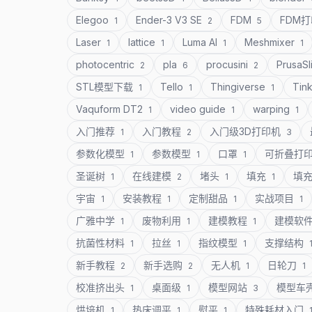
Elegoo
Ender-3 V3 SE
FDM
FDM
1
2
5
Laser
lattice
Luma AI
Meshmixer
1
1
1
1
photocentric
pla
procusini
PrusaSl
2
6
2
STL模型下载
Tello
Thingiverse
Tin
1
1
1
Vaquform DT2
video guide
warping
1
1
1
入门推荐
入门教程
入门级3D打印机
1
2
3
参数化模型
参数模型
口罩
可折叠打
1
1
1
圣诞树
在线建模
堵头
填充
填
1
2
1
1
宇宙
安装教程
定制甜品
实战项目
1
1
1
1
广雅中学
废物利用
建模教程
建模软
1
1
1
抗菌性材料
拉丝
指纹模型
支撑结构
1
1
1
新手教程
新手选购
无人机
日轮刀
2
2
1
1
校准挤出头
桌面级
模型网站
模型车
1
1
3
烘培机
热床调平
熨平
特殊耗材入门
1
1
1