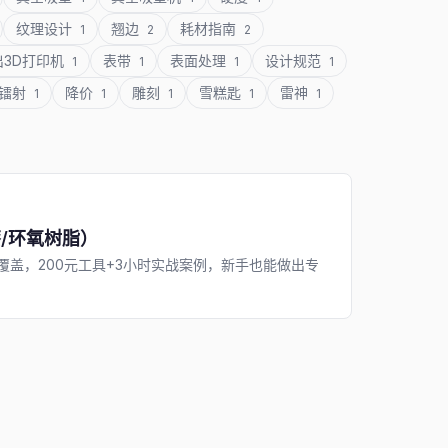
纹理设计
翘边
耗材指南
1
2
2
出3D打印机
表带
表面处理
设计规范
1
1
1
1
镭射
降价
雕刻
雪糕匙
雷神
1
1
1
1
1
/环氧树脂）
全覆盖，200元工具+3小时实战案例，新手也能做出专