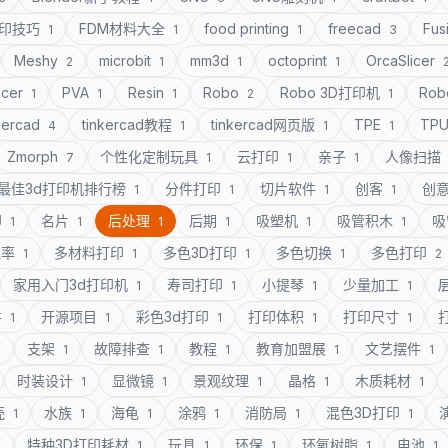
打印技巧
FDM材料大全
food printing
freecad
Fus
1
1
1
3
Meshy
microbit
mm3d
octoprint
OrcaSlicer
2
1
1
1
icer
PVA
Resin
Robo
Robo 3D打印机
Rob
1
1
1
2
1
kercad
tinkercad教程
tinkercad网页版
TPE
TP
4
1
1
1
Zmorph
个性化定制玩具
云打印
亲子
人像扫描
7
1
1
1
最佳3d打印机排行榜
分件打印
切片软件
创客
创
1
1
1
1
印
名片
后处理
后期
吸塑机
吸管积木
吸
1
1
1
1
1
1
充率
多材料打印
多色3D打印
多色切换
多色打印
1
1
1
1
2
家用入门3d打印机
寿司打印
小提琴
少量加工
1
1
1
1
件
开源项目
彩色3d打印
打印体积
打印尺寸
1
1
1
1
1
支架
故障排查
教程
教育加盟展
文艺摆件
1
1
1
1
1
1
时装设计
显微镜
景观纹理
晶格
木质耗材
1
1
1
1
1
壳
水族
海龟
涂鸦
消防局
混色3D打印
1
1
1
1
1
1
特种3D打印耗材
玩具
环保
环氧树脂
电池
1
1
1
1
1
1