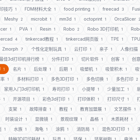
打印技巧
FDM材料大全
food printing
freecad
Fus
1
1
1
3
Meshy
microbit
mm3d
octoprint
OrcaSlicer
2
1
1
1
icer
PVA
Resin
Robo
Robo 3D打印机
Rob
1
1
1
2
1
kercad
tinkercad教程
tinkercad网页版
TPE
TP
4
1
1
1
Zmorph
个性化定制玩具
云打印
亲子
人像扫描
7
1
1
1
最佳3d打印机排行榜
分件打印
切片软件
创客
创
1
1
1
1
印
名片
后处理
后期
吸塑机
吸管积木
吸
1
1
1
1
1
1
充率
多材料打印
多色3D打印
多色切换
多色打印
1
1
1
1
2
家用入门3d打印机
寿司打印
小提琴
少量加工
1
1
1
1
件
开源项目
彩色3d打印
打印体积
打印尺寸
1
1
1
1
1
支架
故障排查
教程
教育加盟展
文艺摆件
1
1
1
1
1
1
时装设计
显微镜
景观纹理
晶格
木质耗材
1
1
1
1
1
壳
水族
海龟
涂鸦
消防局
混色3D打印
1
1
1
1
1
1
特种3D打印耗材
玩具
环保
环氧树脂
电池
1
1
1
1
1
1