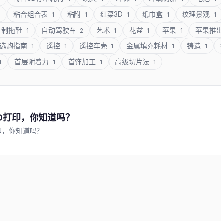
粘合组合表
粘附
红菜3D
纸巾盒
纹理景观
1
1
1
1
1
1
自制拖鞋
自动驾驶车
艺术
花盆
苹果
苹果推
1
2
1
1
1
选购指南
遥控
遥控车壳
金属填充耗材
铸造
1
1
1
1
1
首层附着力
首饰加工
高级切片法
1
1
1
1
D打印，你知道吗？
印，你知道吗？