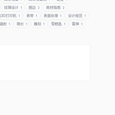
纹理设计
翘边
耗材指南
1
2
2
出3D打印机
表带
表面处理
设计规范
1
1
1
1
镭射
降价
雕刻
雪糕匙
雷神
1
1
1
1
1