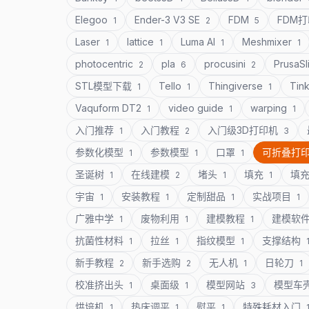
Elegoo
Ender-3 V3 SE
FDM
FDM
1
2
5
Laser
lattice
Luma AI
Meshmixer
1
1
1
1
photocentric
pla
procusini
PrusaSl
2
6
2
STL模型下载
Tello
Thingiverse
Tin
1
1
1
Vaquform DT2
video guide
warping
1
1
1
入门推荐
入门教程
入门级3D打印机
1
2
3
参数化模型
参数模型
口罩
可折叠打
1
1
1
圣诞树
在线建模
堵头
填充
填
1
2
1
1
宇宙
安装教程
定制甜品
实战项目
1
1
1
1
广雅中学
废物利用
建模教程
建模软
1
1
1
抗菌性材料
拉丝
指纹模型
支撑结构
1
1
1
新手教程
新手选购
无人机
日轮刀
2
2
1
1
校准挤出头
桌面级
模型网站
模型车
1
1
3
烘培机
热床调平
熨平
特殊耗材入门
1
1
1