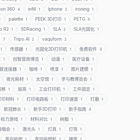
ion 360
infill
Iphone
ironing
4
1
2
1
palette
PEEK 3D打印
PETG
2
1
1
5
o R2
SDRacing
SLA
SLA光固化
1
1
2
1
U
Tripo AI
vaquform
7
2
2
传感器
光固化3D打印机
免费软件
1
1
1
3
意
创智营商博览
动漫
医疗设备
1
1
1
1
管连接器
咖啡
喷漆
图片建模
1
1
1
1
夜光耗材
太空馆
学与教博览会
1
1
1
层移
层高
工业打印机
工件固定
1
1
1
1
打印材料
打印电路板
打印速度
打磨
1
1
1
1
新冠肺炎
新手3D打印
新手指南
1
1
4
权力游戏
材料对比
树脂
1
1
1
演唱会
激光头
灯具
灯饰
1
1
1
1
真空吸塑
真空吸塑机
硬度
1
1
1