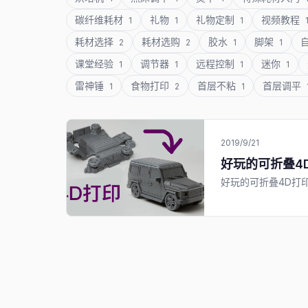
碳纤维耗材
礼物
礼物定制
视频教程
1
1
1
耗材选择
耗材选购
胶水
脚架
2
2
1
1
课堂经验
调节器
远程控制
迷你
1
1
1
1
雷神锤
食物打印
首层不粘
首层调平
1
2
1
2019/9/21
好玩的可折叠4
好玩的可折叠4D打