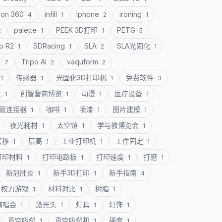
ion 360
infill
Iphone
ironing
4
1
2
1
palette
PEEK 3D打印
PETG
2
1
1
5
o R2
SDRacing
SLA
SLA光固化
1
1
2
1
U
Tripo AI
vaquform
7
2
2
传感器
光固化3D打印机
免费软件
1
1
1
3
意
创智营商博览
动漫
医疗设备
1
1
1
1
管连接器
咖啡
喷漆
图片建模
1
1
1
1
夜光耗材
太空馆
学与教博览会
1
1
1
层移
层高
工业打印机
工件固定
1
1
1
1
打印材料
打印电路板
打印速度
打磨
1
1
1
1
新冠肺炎
新手3D打印
新手指南
1
1
4
权力游戏
材料对比
树脂
1
1
1
演唱会
激光头
灯具
灯饰
1
1
1
1
真空吸塑
真空吸塑机
硬度
1
1
1