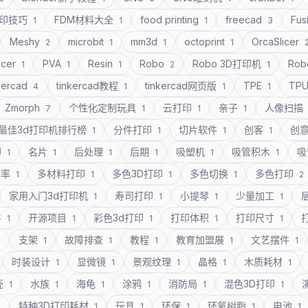
打印技巧
FDM材料大全
food printing
freecad
Fus
1
1
1
3
Meshy
microbit
mm3d
octoprint
OrcaSlicer
2
1
1
1
icer
PVA
Resin
Robo
Robo 3D打印机
Rob
1
1
1
2
1
kercad
tinkercad教程
tinkercad网页版
TPE
TP
4
1
1
1
Zmorph
个性化定制玩具
云打印
亲子
人像扫描
7
1
1
1
最佳3d打印机排行榜
分件打印
切片软件
创客
创
1
1
1
1
印
名片
后处理
后期
吸塑机
吸管积木
吸
1
1
1
1
1
1
充率
多材料打印
多色3D打印
多色切换
多色打印
1
1
1
1
2
家用入门3d打印机
寿司打印
小提琴
少量加工
1
1
1
1
件
开源项目
彩色3d打印
打印体积
打印尺寸
1
1
1
1
1
支架
故障排查
教程
教育加盟展
文艺摆件
1
1
1
1
1
1
时装设计
显微镜
景观纹理
晶格
木质耗材
1
1
1
1
1
壳
水族
海龟
涂鸦
消防局
混色3D打印
1
1
1
1
1
1
特种3D打印耗材
玩具
环保
环氧树脂
电池
1
1
1
1
1
1