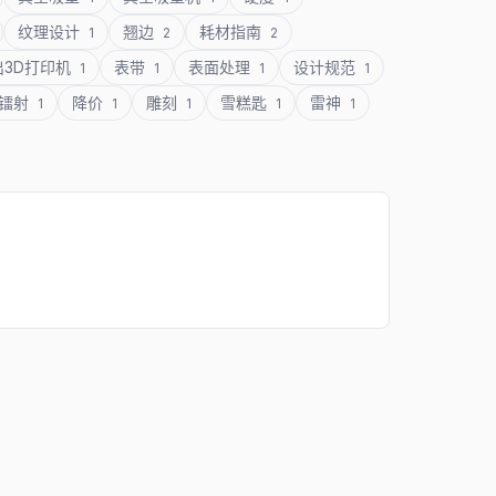
纹理设计
翘边
耗材指南
1
2
2
出3D打印机
表带
表面处理
设计规范
1
1
1
1
镭射
降价
雕刻
雪糕匙
雷神
1
1
1
1
1