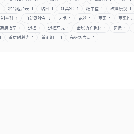
粘合组合表
粘附
红菜3D
纸巾盒
纹理景观
1
1
1
1
1
1
自制拖鞋
自动驾驶车
艺术
花盆
苹果
苹果推
1
2
1
1
1
选购指南
遥控
遥控车壳
金属填充耗材
铸造
1
1
1
1
1
首层附着力
首饰加工
高级切片法
1
1
1
1