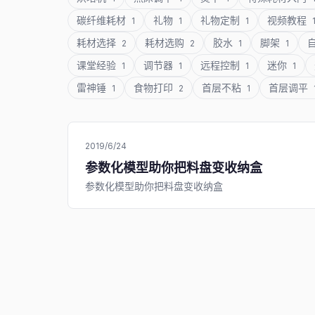
碳纤维耗材
礼物
礼物定制
视频教程
1
1
1
耗材选择
耗材选购
胶水
脚架
2
2
1
1
课堂经验
调节器
远程控制
迷你
1
1
1
1
雷神锤
食物打印
首层不粘
首层调平
1
2
1
2019/6/24
参数化模型助你把料盘变收纳盒
参数化模型助你把料盘变收纳盒