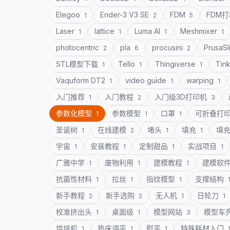
Elegoo
Ender-3 V3 SE
FDM
FDM
1
2
5
Laser
lattice
Luma AI
Meshmixer
1
1
1
1
photocentric
pla
procusini
PrusaSl
2
6
2
STL模型下载
Tello
Thingiverse
Tin
1
1
1
Vaquform DT2
video guide
warping
1
1
1
入门推荐
入门教程
入门级3D打印机
1
2
3
参数化模型
参数模型
口罩
可折叠打
1
1
1
圣诞树
在线建模
堵头
填充
填
1
2
1
1
宇宙
安装教程
定制甜品
实战项目
1
1
1
1
广雅中学
废物利用
建模教程
建模软
1
1
1
抗菌性材料
拉丝
指纹模型
支撑结构
1
1
1
新手教程
新手选购
无人机
日轮刀
2
2
1
1
校准挤出头
桌面级
模型网站
模型车
1
1
3
烘培机
热床调平
熨平
特殊耗材入门
1
1
1