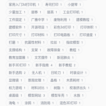
家用入门3d打印机
寿司打印
小提琴
1
1
1
少量加工
层移
层高
工业打印机
1
1
1
1
工件固定
广雅中学
废物利用
建模教程
1
1
1
1
建模软件
开源项目
彩色3d打印
打印体积
1
1
1
1
打印尺寸
打印材料
打印电路板
打印速度
1
1
1
1
打磨
抗菌性材料
拉丝
指纹模型
1
1
1
1
支撑结构
支架
故障排查
教程
1
1
1
1
教育加盟展
文艺摆件
新冠肺炎
1
1
1
新手3D打印
新手指南
新手教程
1
4
2
新手选购
无人机
日轮刀
时装设计
2
1
1
1
显微镜
景观纹理
晶格
木质耗材
1
1
1
1
权力游戏
材料对比
树脂
校准挤出头
1
1
1
1
桌面级
模型网站
模型车壳
水族
1
3
1
1
海龟
涂鸦
消防局
混色3D打印
1
1
1
1