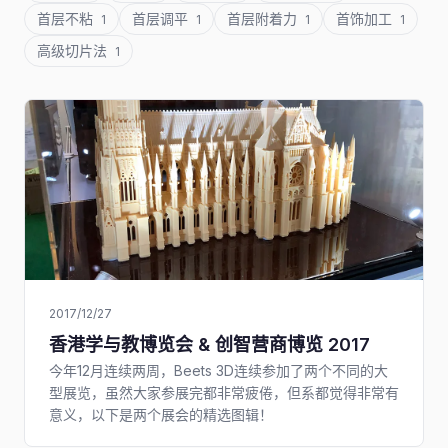
首层不粘
首层调平
首层附着力
首饰加工
1
1
1
1
高级切片法
1
2017/12/27
香港学与教博览会 & 创智营商博览 2017
今年12月连续两周，Beets 3D连续参加了两个不同的大
型展览，虽然大家参展完都非常疲倦，但系都觉得非常有
意义，以下是两个展会的精选图辑！