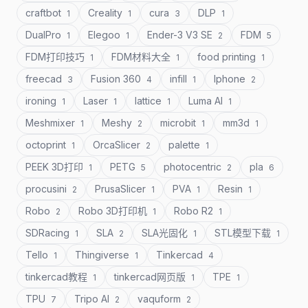
craftbot
Creality
cura
DLP
1
1
3
1
DualPro
Elegoo
Ender-3 V3 SE
FDM
1
1
2
5
FDM打印技巧
FDM材料大全
food printing
1
1
1
freecad
Fusion 360
infill
Iphone
3
4
1
2
ironing
Laser
lattice
Luma AI
1
1
1
1
Meshmixer
Meshy
microbit
mm3d
1
2
1
1
octoprint
OrcaSlicer
palette
1
2
1
PEEK 3D打印
PETG
photocentric
pla
1
5
2
6
procusini
PrusaSlicer
PVA
Resin
2
1
1
1
Robo
Robo 3D打印机
Robo R2
2
1
1
SDRacing
SLA
SLA光固化
STL模型下载
1
2
1
1
Tello
Thingiverse
Tinkercad
1
1
4
tinkercad教程
tinkercad网页版
TPE
1
1
1
TPU
Tripo AI
vaquform
7
2
2