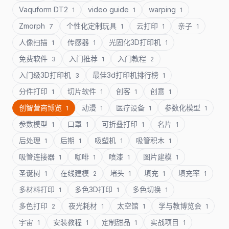
Vaquform DT2
video guide
warping
1
1
1
Zmorph
个性化定制玩具
云打印
亲子
7
1
1
1
人像扫描
传感器
光固化3D打印机
1
1
1
免费软件
入门推荐
入门教程
3
1
2
入门级3D打印机
最佳3d打印机排行榜
3
1
分件打印
切片软件
创客
创意
1
1
1
1
创智营商博览
动漫
医疗设备
参数化模型
1
1
1
1
参数模型
口罩
可折叠打印
名片
1
1
1
1
后处理
后期
吸塑机
吸管积木
1
1
1
1
吸管连接器
咖啡
喷漆
图片建模
1
1
1
1
圣诞树
在线建模
堵头
填充
填充率
1
2
1
1
1
多材料打印
多色3D打印
多色切换
1
1
1
多色打印
夜光耗材
太空馆
学与教博览会
2
1
1
1
宇宙
安装教程
定制甜品
实战项目
1
1
1
1