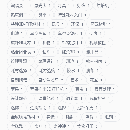
演唱会
激光头
灯具
灯饰
烘培机
1
1
1
1
1
热床调平
熨平
特殊耗材入门
1
1
1
特种3D打印耗材
玩具
环保
环氧树脂
1
1
1
1
电池
真空吸塑
真空吸塑机
硬度
1
1
1
1
碳纤维耗材
礼物
礼物定制
视频教程
1
1
1
1
粘合组合表
粘附
红菜3D
纸巾盒
1
1
1
1
纹理景观
纹理设计
翘边
耗材指南
1
1
2
2
耗材选择
耗材选购
胶水
脚架
2
2
1
1
自制拖鞋
自动驾驶车
艺术
花盆
1
2
1
1
苹果
苹果推出3D打印机
表带
表面处理
1
1
1
1
设计规范
课堂经验
调节器
远程控制
1
1
1
1
迷你
选购指南
遥控
遥控车壳
1
1
1
1
金属填充耗材
铸造
镭射
降价
雕刻
1
1
1
1
1
雪糕匙
雷神
雷神锤
食物打印
1
1
1
2