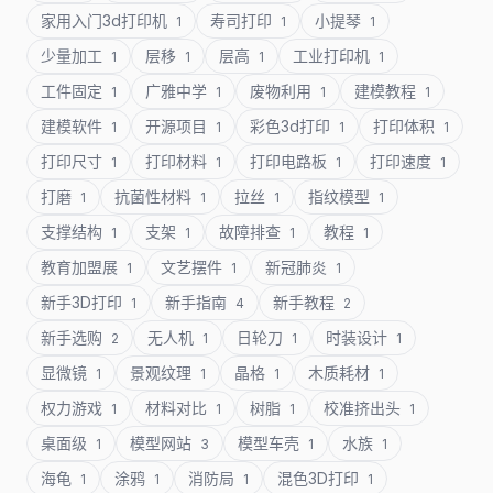
家用入门3d打印机
寿司打印
小提琴
1
1
1
少量加工
层移
层高
工业打印机
1
1
1
1
工件固定
广雅中学
废物利用
建模教程
1
1
1
1
建模软件
开源项目
彩色3d打印
打印体积
1
1
1
1
打印尺寸
打印材料
打印电路板
打印速度
1
1
1
1
打磨
抗菌性材料
拉丝
指纹模型
1
1
1
1
支撑结构
支架
故障排查
教程
1
1
1
1
教育加盟展
文艺摆件
新冠肺炎
1
1
1
新手3D打印
新手指南
新手教程
1
4
2
新手选购
无人机
日轮刀
时装设计
2
1
1
1
显微镜
景观纹理
晶格
木质耗材
1
1
1
1
权力游戏
材料对比
树脂
校准挤出头
1
1
1
1
桌面级
模型网站
模型车壳
水族
1
3
1
1
海龟
涂鸦
消防局
混色3D打印
1
1
1
1