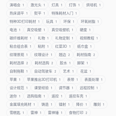
演唱会
激光头
灯具
灯饰
烘培机
1
1
1
1
1
热床调平
熨平
特殊耗材入门
1
1
1
特种3D打印耗材
玩具
环保
环氧树脂
1
1
1
1
电池
真空吸塑
真空吸塑机
硬度
1
1
1
1
碳纤维耗材
礼物
礼物定制
视频教程
1
1
1
1
粘合组合表
粘附
红菜3D
纸巾盒
1
1
1
1
纹理景观
纹理设计
翘边
耗材指南
1
1
2
2
耗材选择
耗材选购
胶水
脚架
2
2
1
1
自制拖鞋
自动驾驶车
艺术
花盆
1
2
1
1
苹果
苹果推出3D打印机
表带
表面处理
1
1
1
1
设计规范
课堂经验
调节器
远程控制
1
1
1
1
迷你
选购指南
遥控
遥控车壳
1
1
1
1
金属填充耗材
铸造
镭射
降价
雕刻
1
1
1
1
1
雪糕匙
雷神
雷神锤
食物打印
1
1
1
2