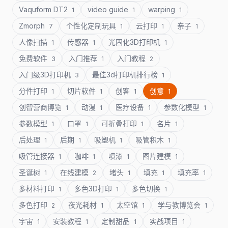
Vaquform DT2
video guide
warping
1
1
1
Zmorph
个性化定制玩具
云打印
亲子
7
1
1
1
人像扫描
传感器
光固化3D打印机
1
1
1
免费软件
入门推荐
入门教程
3
1
2
入门级3D打印机
最佳3d打印机排行榜
3
1
分件打印
切片软件
创客
创意
1
1
1
1
创智营商博览
动漫
医疗设备
参数化模型
1
1
1
1
参数模型
口罩
可折叠打印
名片
1
1
1
1
后处理
后期
吸塑机
吸管积木
1
1
1
1
吸管连接器
咖啡
喷漆
图片建模
1
1
1
1
圣诞树
在线建模
堵头
填充
填充率
1
2
1
1
1
多材料打印
多色3D打印
多色切换
1
1
1
多色打印
夜光耗材
太空馆
学与教博览会
2
1
1
1
宇宙
安装教程
定制甜品
实战项目
1
1
1
1