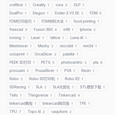
craftbot
Creality
cura
DLP
1
1
3
1
DualPro
Elegoo
Ender-3 V3 SE
FDM
1
1
2
5
FDM打印技巧
FDM材料大全
food printing
1
1
1
freecad
Fusion 360
infill
Iphone
3
4
1
2
ironing
Laser
lattice
Luma AI
1
1
1
1
Meshmixer
Meshy
microbit
mm3d
1
2
1
1
octoprint
OrcaSlicer
palette
1
2
1
PEEK 3D打印
PETG
photocentric
pla
1
5
2
6
procusini
PrusaSlicer
PVA
Resin
2
1
1
1
Robo
Robo 3D打印机
Robo R2
2
1
1
SDRacing
SLA
SLA光固化
STL模型下载
1
2
1
1
Tello
Thingiverse
Tinkercad
1
1
4
tinkercad教程
tinkercad网页版
TPE
1
1
1
TPU
Tripo AI
vaquform
7
2
2