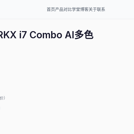
首页
产品
对比
学堂
博客
关于
联系
ARKX i7 Combo AI多色
评价）