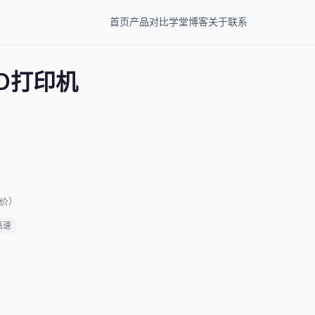
首页
产品
对比
学堂
博客
关于
联系
1 3D打印机
评价）
高速