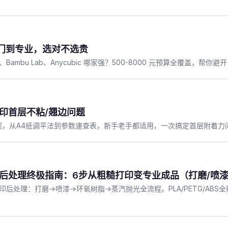
从入门到专业，选对不选贵
ity、Bambu Lab、Anycubic 哪家强？500-8000 元预算全覆盖，帮你避
打印首层不粘/翘边问题
案，从A4纸调平法到参数速查表，新手老手都适用，一次搞定首层附着力
打印后处理终极指南：6步从粗糙打印变专业成品（打磨/喷漆
印后处理：打磨→喷漆→环氧树脂→蒸汽抛光全流程。PLA/PETG/ABS