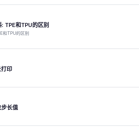
: TPE和TPU的区别
PE和TPU的区别
云打印
位步长值