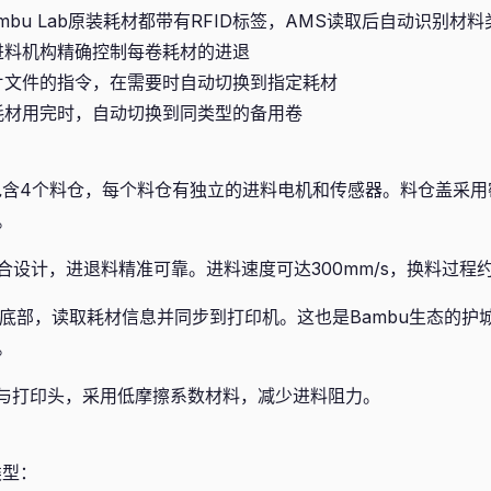
mbu Lab原装耗材都带有RFID标签，AMS读取后自动识别材
进料机构精确控制每卷耗材的进退
片文件的指令，在需要时自动切换到指定耗材
耗材用完时，自动切换到同类型的备用卷
包含4个料仓，每个料仓有独立的进料电机和传感器。料仓盖采
。
设计，进退料精准可靠。进料速度可达300mm/s，换料过程约需
底部，读取耗材信息并同步到打印机。这也是Bambu生态的护
。
S与打印头，采用低摩擦系数材料，减少进料阻力。
类型：