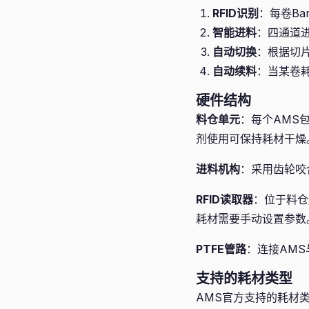
RFID识别
：每卷Ba
智能进料
：四通道
自动切换
：根据切
自动续料
：当某卷
硬件结构
料仓单元
：每个AMS
剂使用可保持耗材干燥
进料机构
：采用齿轮咬合
RFID读取器
：位于料仓
耗材需要手动设置参数
PTFE管路
：连接AM
支持的耗材类型
AMS官方支持的耗材