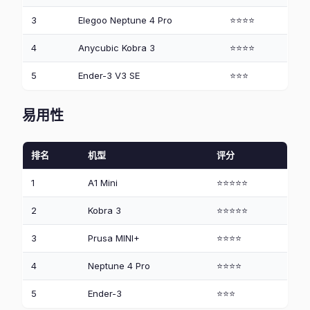
3
Elegoo Neptune 4 Pro
⭐⭐⭐⭐
4
Anycubic Kobra 3
⭐⭐⭐⭐
5
Ender-3 V3 SE
⭐⭐⭐
易用性
排名
机型
评分
1
A1 Mini
⭐⭐⭐⭐⭐
2
Kobra 3
⭐⭐⭐⭐⭐
3
Prusa MINI+
⭐⭐⭐⭐
4
Neptune 4 Pro
⭐⭐⭐⭐
5
Ender-3
⭐⭐⭐