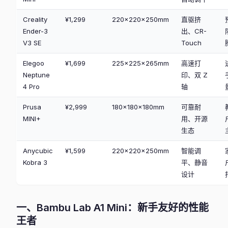
Creality
¥1,299
220×220×250mm
直驱挤
Ender-3
出、CR-
V3 SE
Touch
Elegoo
¥1,699
225×225×265mm
高速打
Neptune
印、双 Z
4 Pro
轴
Prusa
¥2,999
180×180×180mm
可靠耐
MINI+
用、开源
生态
Anycubic
¥1,599
220×220×250mm
智能调
Kobra 3
平、静音
设计
一、Bambu Lab A1 Mini：新手友好的性能
王者