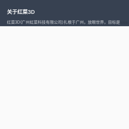
关于红菜3D
红菜3D(广州虹菜科技有限公司)扎根于广州，放眼世界，目标是
v14308
把近年在世界各地兴起的创客文化融入本土。我们除了致力发掘
最新最先进的科技产品外，更重要的是为客户提供全面的咨询及
支持服务。
友情链接
红菜3D
使用教程
关于我们
联系方式
关注我们