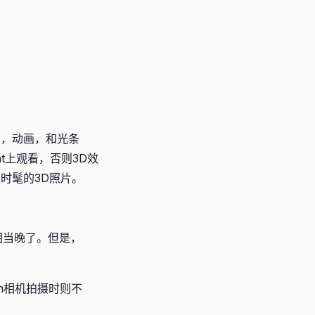
屑，动画，和光条
t上观看，否则3D效
些时髦的3D照片。
相当晚了。但是，
。
m相机拍摄时则不