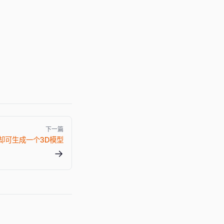
下一篇
却可生成一个3D模型
→