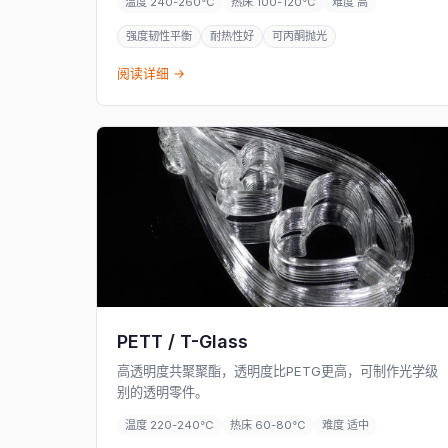
温度 240-260°C
热床 100-120°C
难度 高
强度韧性平衡
耐热性好
可丙酮抛光
阅读详细 →
PETT / T-Glass
高透明度共聚聚酯，透明度比PETG更高，可制作光学级
别的透明零件。
温度 220-240°C
热床 60-80°C
难度 适中