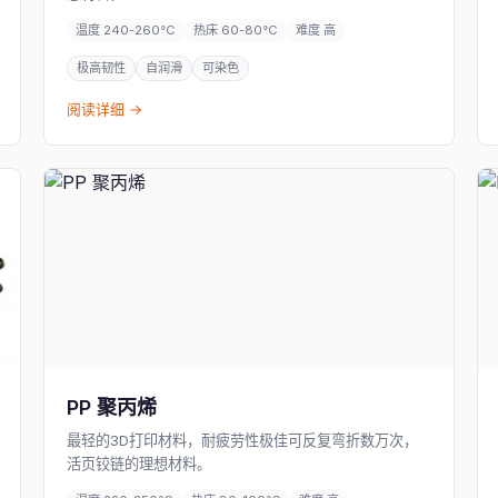
温度 240-260°C
热床 60-80°C
难度 高
极高韧性
自润滑
可染色
阅读详细 →
PP 聚丙烯
最轻的3D打印材料，耐疲劳性极佳可反复弯折数万次，
活页铰链的理想材料。