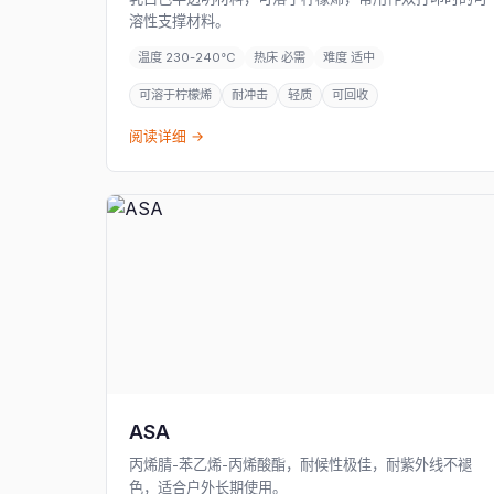
溶性支撑材料。
温度 230-240°C
热床 必需
难度 适中
可溶于柠檬烯
耐冲击
轻质
可回收
阅读详细 →
ASA
丙烯腈-苯乙烯-丙烯酸酯，耐候性极佳，耐紫外线不褪
色，适合户外长期使用。