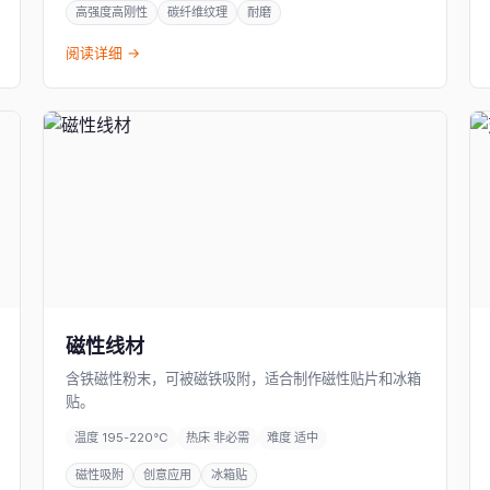
高强度高刚性
碳纤维纹理
耐磨
阅读详细 →
磁性线材
含铁磁性粉末，可被磁铁吸附，适合制作磁性贴片和冰箱
贴。
温度 195-220°C
热床 非必需
难度 适中
磁性吸附
创意应用
冰箱贴