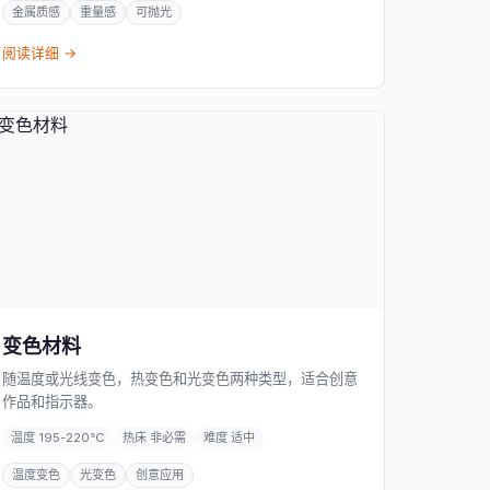
金属质感
重量感
可抛光
阅读详细 →
变色材料
随温度或光线变色，热变色和光变色两种类型，适合创意
作品和指示器。
温度 195-220°C
热床 非必需
难度 适中
温度变色
光变色
创意应用