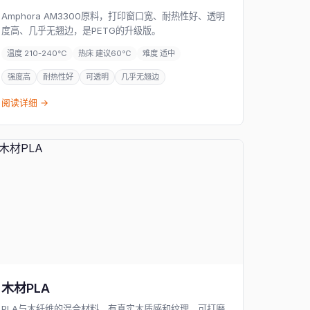
Amphora AM3300原料，打印窗口宽、耐热性好、透明
度高、几乎无翘边，是PETG的升级版。
温度 210-240°C
热床 建议60°C
难度 适中
强度高
耐热性好
可透明
几乎无翘边
阅读详细 →
木材PLA
PLA与木纤维的混合材料，有真实木质感和纹理，可打磨