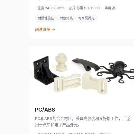
温度 240-260°C
热床 必需 90-110°C
难度 高
耐候性极佳
耐紫外线
可丙酮抛光
阅读详细 →
PC/ABS
PC和ABS的合金材料，兼具高强度和良好加工性，广泛
用于汽车和电子产品外壳。