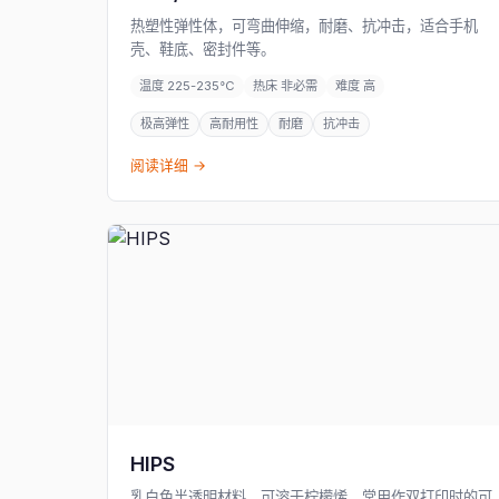
热塑性弹性体，可弯曲伸缩，耐磨、抗冲击，适合手机
壳、鞋底、密封件等。
温度 225-235°C
热床 非必需
难度 高
极高弹性
高耐用性
耐磨
抗冲击
阅读详细 →
HIPS
乳白色半透明材料，可溶于柠檬烯，常用作双打印时的可