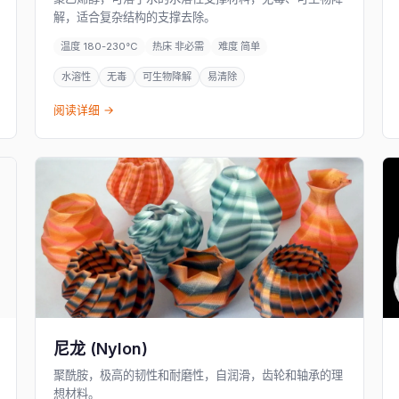
解，适合复杂结构的支撑去除。
温度 180-230°C
热床 非必需
难度 简单
水溶性
无毒
可生物降解
易清除
阅读详细 →
尼龙 (Nylon)
聚酰胺，极高的韧性和耐磨性，自润滑，齿轮和轴承的理
想材料。