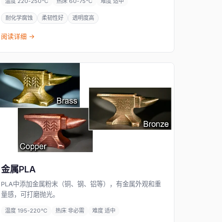
温度 220-250°C
热床 60-75°C
难度 适中
耐化学腐蚀
柔韧性好
透明度高
阅读详细 →
金属PLA
PLA中添加金属粉末（铜、钢、铝等），有金属外观和重
量感，可打磨抛光。
温度 195-220°C
热床 非必需
难度 适中