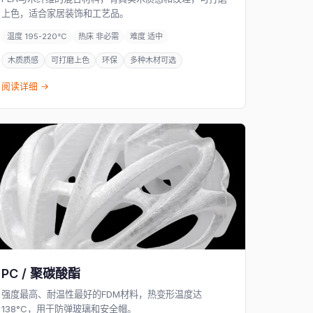
上色，适合家居装饰和工艺品。
温度 195-220°C
热床 非必需
难度 适中
木质质感
可打磨上色
环保
多种木材可选
阅读详细 →
PC / 聚碳酸酯
强度最高、耐温性最好的FDM材料，热变形温度达
138°C，用于防弹玻璃和安全帽。