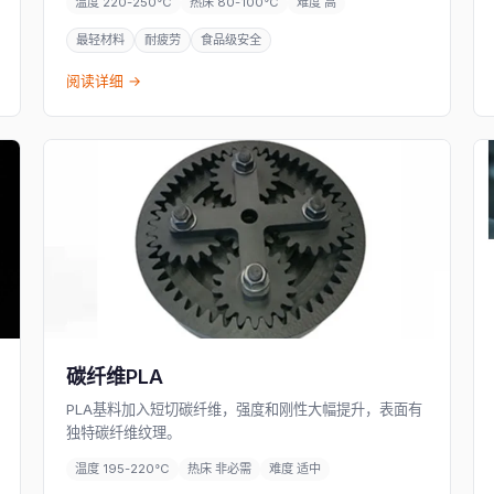
温度 220-250°C
热床 80-100°C
难度 高
最轻材料
耐疲劳
食品级安全
阅读详细 →
碳纤维PLA
PLA基料加入短切碳纤维，强度和刚性大幅提升，表面有
独特碳纤维纹理。
温度 195-220°C
热床 非必需
难度 适中