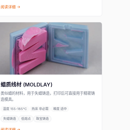
阅读详细 →
蜡质线材 (MOLDLAY)
类似蜡的材料，用于失蜡铸造，打印后可直接用于精密铸
造模具。
温度 155-185°C
热床 非必需
难度 适中
失蜡铸造
低熔点
珠宝铸造
阅读详细 →