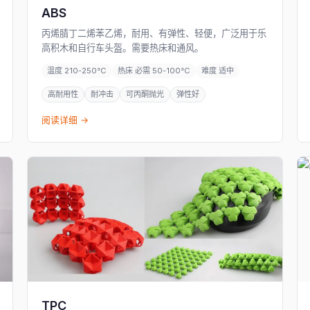
ABS
丙烯腈丁二烯苯乙烯，耐用、有弹性、轻便，广泛用于乐
高积木和自行车头盔。需要热床和通风。
温度 210-250°C
热床 必需 50-100°C
难度 适中
高耐用性
耐冲击
可丙酮抛光
弹性好
阅读详细 →
TPC