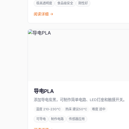
极高透明度
食品级安全
刚性好
阅读详细 →
导电PLA
添加导电炭黑，可制作简单电路、LED灯座和触摸开关。
温度 210-230°C
热床 建议50°C
难度 适中
可导电
制作电路
传感器应用