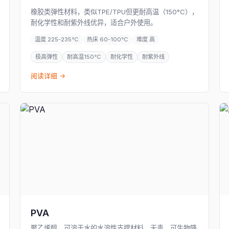
橡胶类弹性材料，类似TPE/TPU但更耐高温（150°C），
耐化学性和耐紫外线优异，适合户外使用。
温度 225-235°C
热床 60-100°C
难度 高
极高弹性
耐高温150°C
耐化学性
耐紫外线
阅读详细 →
PVA
聚乙烯醇，可溶于水的水溶性支撑材料，无毒、可生物降