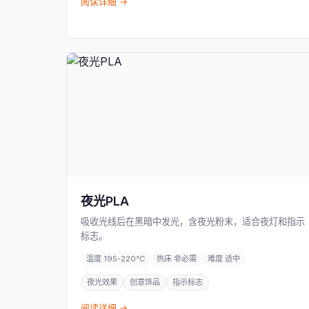
阅读详细 →
夜光PLA
吸收光线后在黑暗中发光，含夜光粉末，适合夜灯和指示
标志。
温度 195-220°C
热床 非必需
难度 适中
夜光效果
创意饰品
指示标志
阅读详细 →