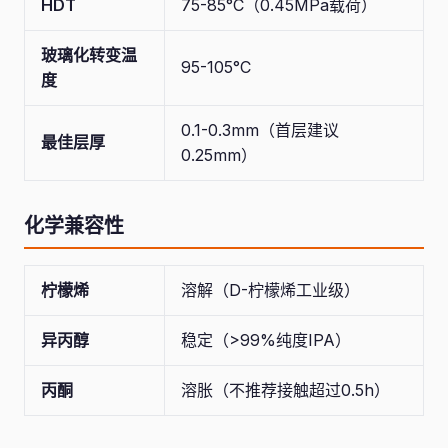
HDT
75-85°C（0.45MPa载荷）
玻璃化转变温
95-105°C
度
0.1-0.3mm（首层建议
最佳层厚
0.25mm）
化学兼容性
柠檬烯
溶解（D-柠檬烯工业级）
异丙醇
稳定（>99%纯度IPA）
丙酮
溶胀（不推荐接触超过0.5h）