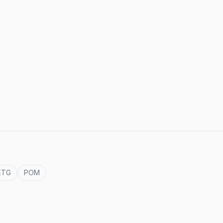
ETG
POM