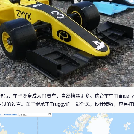
作品，车子变身成为F1赛车，自然粉丝更多。这台车在Thingerve
ix过的过百。车子继承了Truggy的一贯作风，设计精致，容易