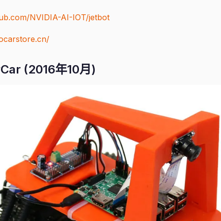
thub.com/NVIDIA-AI-IOT/jetbot
bocarstore.cn/
Car (2016年10月)