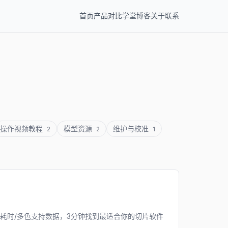
首页
产品
对比
学堂
博客
关于
联系
操作视频教程
模型资源
维护与校准
2
2
1
？
动速度/切片耗时/多色支持数据，3分钟找到最适合你的切片软件