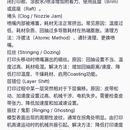
闭打印舱、涂胶水/喷漆增加附着力、使用底盘（Brim）
或底座（Raft）。
堵头 (Clog / Nozzle Jam)
喷嘴内部被堵塞，耗材无法正常挤出。常见原因：温度过
低、耗材杂质、回抽过多导致耗材在热端膨胀。清理方
法：冷拔法（Atomic Method）、通针清理、更换喷
嘴。
拉丝 (Stringing / Oozing)
打印头移动时喷嘴漏出的细丝。原因：回抽设置不当、温
度过高、耗材吸湿。解决方法：增加回抽距离/速度、降
低打印温度、干燥耗材、启用Coasting功能。
层错位 (Layer Shift)
打印过程中某一层突然相对于下层偏移。原因：皮带松
动、加速度设置过高、机械干涉、电机失步。需要检查皮
带张力、降低加速度和加减速设置。
振纹 / 鬼影 (Ringing / Ghosting)
模型表面出现的周期性波纹，通常在拐角处明显。由打印
机高速运动时的机械共振引起。解决方法：降低打印速度