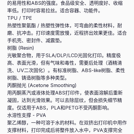
的易用性和ABS的强度。食品级安全、透明度好、收缩
率低。打印时容易拉丝。适合容器、功能件。
TPU / TPE
热塑性聚氨酯 / 热塑性弹性体，可弯曲的柔性材料，耐
磨、抗冲击。打印速度需放慢，近程挤出效果更佳。适合
手机壳、密封件、减震垫。
树脂 (Resin)
光敏聚合物，用于SLA/DLP/LCD光固化打印。精度极
高、表面光滑，但有气味和毒性，需要后处理（酒精清
洗、UV二次固化）。有标准树脂、ABS-like树脂、柔性
树脂、铸造树脂等多种类型。
丙酮抛光 (Acetone Smoothing)
用丙酮蒸汽或液体处理ABS打印件，使表面溶解后重新
凝固，达到光滑效果。可以去除层纹，但会损失细节精
度。仅适用于ABS，PLA和PETG不受丙酮影响。
水溶性支撑 - PVA
聚乙烯醇，一种可溶于水的材料。在双挤出打印机中用作
支撑材料，打印完成后将整件放入水中，PVA支撑完全