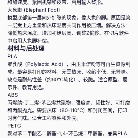
和加速度、紧固机架和皮带、启用输入整形。
大象脚 (Elephant Foot)
模型底部第一层向外扩张的现象，像大象的脚。原因是第
一层受上方重量和热床温度共同作用被压缩。解决方法：
降低热床温度、增加初始层高、调整Z偏移、在切片软件
中启用大象脚补偿。
材料与后处理
PLA
聚乳酸（Polylactic Acid），由玉米淀粉等可再生资源制
成。最容易打印的材料，无需热床、收缩率低、无异味。
缺点是耐热性差（约60°C软化）、较脆。适合原型、展
示件、教育用途。
ABS
丙烯腈-丁二烯-苯乙烯共聚物，强度高、韧性好、可打磨
和丙酮抛光。需要热床（80-110°C）和封闭空间，打印
时有气味。适合工程零件和外壳。
PETG
聚对苯二甲酸乙二醇酯-1,4-环己烷二甲醇酯，兼具PLA