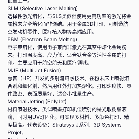
批量生产。
SLM (Selective Laser Melting)
选择性激光熔化，与SLS类似但使用更高功率的激光将金
属粉末完全熔化而非烧结。用于金属3D打印，可制造航
空发动机零件、医疗植入物等高端应用。
EBM (Electron Beam Melting)
电子束熔化，使用电子束而非激光在真空中熔化金属粉
末。打印温度高、应力低，适合钛合金等活性金属的打
印。主要应用于航空航天和医疗领域。
MJF (Multi Jet Fusion)
惠普（HP）开发的多射流熔融技术。在粉末床上喷射熔
合剂和细化剂，然后用红外灯加热熔化。打印速度快、零
件致密、表面质量好，适合小批量生产。
Material Jetting (PolyJet)
材料喷射技术，类似喷墨打印机但喷射的是光敏树脂液
滴，同时用UV灯固化。可实现多材料、多颜色打印，精
度极高。代表设备：Stratasys J系列、3D Systems
Projet。