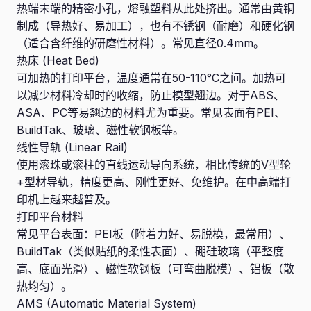
热端末端的精密小孔，熔融塑料从此处挤出。通常由黄铜
制成（导热好、易加工），也有不锈钢（耐磨）和硬化钢
（适合含纤维的研磨性材料）。常见直径0.4mm。
热床 (Heat Bed)
可加热的打印平台，温度通常在50-110°C之间。加热可
以减少材料冷却时的收缩，防止模型翘边。对于ABS、
ASA、PC等易翘边的材料尤为重要。常见表面有PEI、
BuildTak、玻璃、磁性软钢板等。
线性导轨 (Linear Rail)
使用滚珠或滚柱的直线运动导向系统，相比传统的V型轮
+型材导轨，精度更高、刚性更好、免维护。在中高端打
印机上越来越普及。
打印平台材料
常见平台表面：PEI板（附着力好、易脱模，最常用）、
BuildTak（类似贴纸的柔性表面）、硼硅玻璃（平整度
高、底面光滑）、磁性软钢板（可弯曲脱模）、铝板（散
热均匀）。
AMS (Automatic Material System)