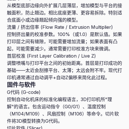
从模型底部边缘向外扩展几层薄层，增加模型与平台的接
触面积，防止翘边。相比底座更薄、更容易拆除。特别适
合底面小或边缘翘起倾向强的模型。
流量 / 挤出倍率 (Flow Rate / Extrusion Multiplier)
控制挤出量的校准参数。100%（或1.0）是默认值。如果
打印层之间有缝隙，可能需要增加流量；如果表面有凸
起，可能需要减少。通常需要打印校准方块来微调。
首层校准 (First Layer Calibration / Live Z)
调整喷嘴与打印平台之间的初始距离。首层是打印成功的
基础——太近会刮擦平台、太薄；太远会附不牢。现代打
印机通常通过自动调平+自动Z偏移来简化此过程。
固件与软件
G代码 (G-code)
控制自动化机床的标准化编程语言，3D打印机所"理
解"的语言。包含运动指令（G0/G1）、温度控制
（M104/M109）、风扇控制（M106）等命令。切片软
件将3D模型转换为G代码。
切片软件 (Slicer)