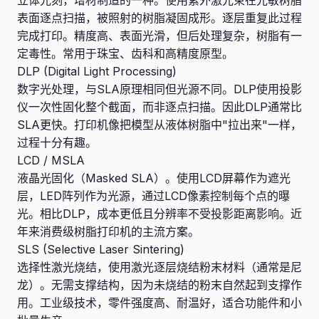
立体光刻，增材制造的一种。使用紫外激光束在光敏树脂
表面逐点扫描，被照射的树脂凝固成形。逐层重复此过程
完成打印。精度高、表面光滑，但后处理复杂，树脂有一
定毒性。常用于珠宝、齿科和高精度原型。
DLP (Digital Light Processing)
数字光处理，与SLA原理相同但光源不同。DLP使用投影
仪一次性固化整个截面，而非逐点扫描。因此DLP通常比
SLA更快。打印机像把模型从液体树脂中"拉出来"一样，
过程十分有趣。
LCD / MSLA
液晶光固化（Masked SLA）。使用LCD屏幕作为遮光
层，LED阵列作为光源，通过LCD像素控制每个点的曝
光。相比DLP，成本更低且分辨率不受投影距离影响。近
年来消费级树脂打印机的主流方案。
SLS (Selective Laser Sintering)
选择性激光烧结，使用激光逐层烧结粉末材料（通常是尼
龙）。无需支撑结构，因为未烧结的粉末自然起到支撑作
用。工业级技术，零件强度高、耐温好，适合功能件和小