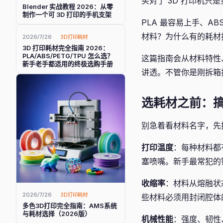
买对了 3D 打印机
Blender 实战教程 2026：从零
制作一个可 3D 打印的手机支架
PLA 最容易上手、A
材料？为什么有的耗材
2026/7/26
3D打印耗材
3D 打印耗材完全指南 2026：
PLA/ABS/PETG/TPU 怎么选？
这篇指南会从材料特性、
新手老手都适用的终极选购手册
讲透。不管你是刚拆箱
选耗材之前：搞
别急着看材料名字，先
打印温度
：每种材料都
塞喷嘴。新手最常犯的
收缩率
：材料从熔融状
2026/7/26
3D打印耗材
些材料必须用封闭腔体
多色3D打印完全指南：AMS系统
与耗材选择（2026版）
机械性能
：强度、韧性