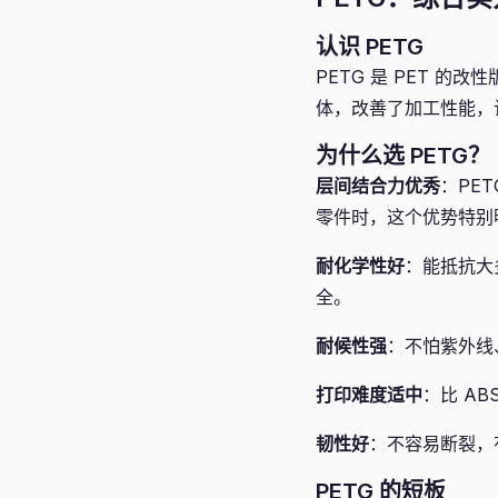
认识 PETG
PETG 是 PET 的
体，改善了加工性能，让
为什么选 PETG？
层间结合力优秀
：PE
零件时，这个优势特别
耐化学性好
：能抵抗大
全。
耐候性强
：不怕紫外线
打印难度适中
：比 A
韧性好
：不容易断裂，
PETG 的短板