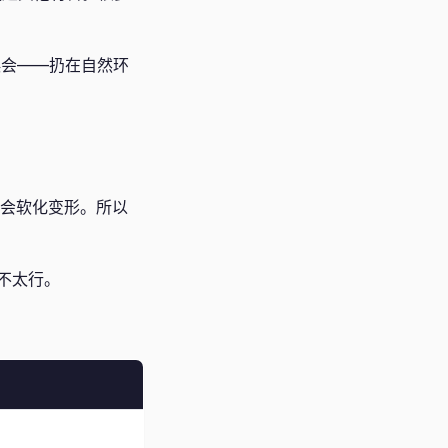
误会——扔在自然环
就会软化变形。所以
不太行。