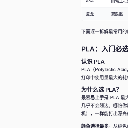
ASA
耐候工程
尼龙
聚酰胺
下面逐一拆解最常用的
PLA：入门必
认识 PLA
PLA（Polylact
打印中使用量最大的耗
为什么选 PLA？
最容易上手
是 PLA 
几乎不会翘边。哪怕你用的是
机），一样能打出漂亮
颜色选择最多
。从纯色