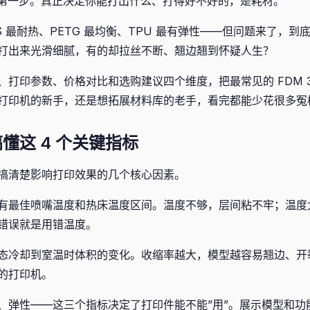
只是第一步。真正决定你能打出什么、打得好不好的，是耗材。
BS 最耐热、PETG 最均衡、TPU 最有弹性——但问题来了，
打出来光滑细腻，有的却拉丝不断、翘边翘到怀疑人生？
打印参数、价格对比和选购建议四个维度，把最常见的 FDM 3
打印机的新手，还是想拓展材料库的老手，看完都能少花很多冤
懂这 4 个关键指标
搞清楚影响打印效果的几个核心因素。
有最佳喷嘴温度和热床温度区间。温度不够，层间粘不牢；温度
错误就是用错温度。
态冷却到室温时体积的变化。收缩率越大，模型越容易翘边、开
的打印机。
、弹性——这三个指标决定了打印件能不能”用”。展示模型和功