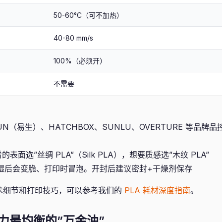
50-60°C（可不加热）
40-80 mm/s
100%（必须开）
不需要
UN（易生）、HATCHBOX、SUNLU、OVERTURE 等品牌品控
表面选”丝绸 PLA”（Silk PLA），想要质感选”木纹 PLA”
吸湿后会变脆、打印时冒泡。开封后建议密封+干燥剂保存
技术细节和打印技巧，可以参考我们的
PLA 耗材深度指南
。
实力最均衡的”万金油”