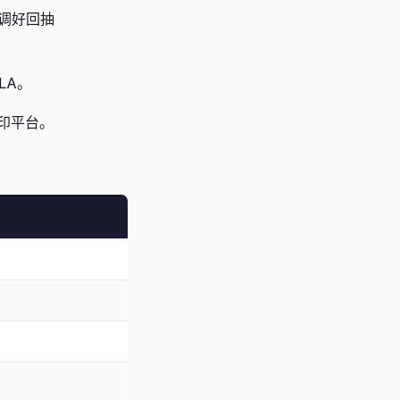
里调好回抽
LA。
印平台。