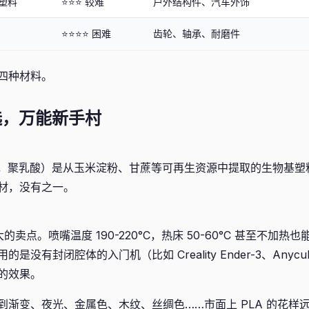
塑料
⭐⭐⭐ 较难
户外结构件、汽车外饰
⭐⭐⭐⭐ 困难
齿轮、轴承、耐磨件
四种材料。
选，万能新手村
ic Acid，聚乳酸）是从玉米淀粉、甘蔗等可再生资源中提取的生物基塑料
材，没有之一。
最大的卖点。喷嘴温度 190-220°C，热床 50-60°C 甚至不加
没有封闭腔体的入门机（比如 Creality Ender-3、Anycubi
的效果。
到渐变、夜光、金属色、木纹、丝绸色……市面上 PLA 的花样