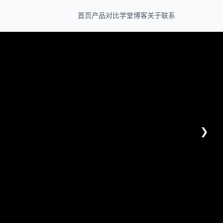
首页
产品
对比
学堂
博客
关于
联系
❯