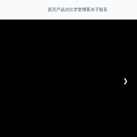
首页
产品
对比
学堂
博客
关于
联系
❯