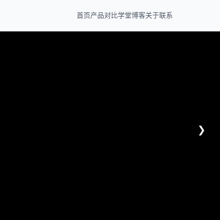
首页
产品
对比
学堂
博客
关于
联系
❯