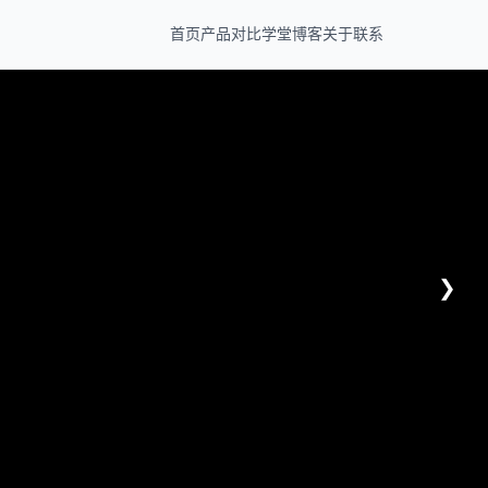
首页
产品
对比
学堂
博客
关于
联系
❯