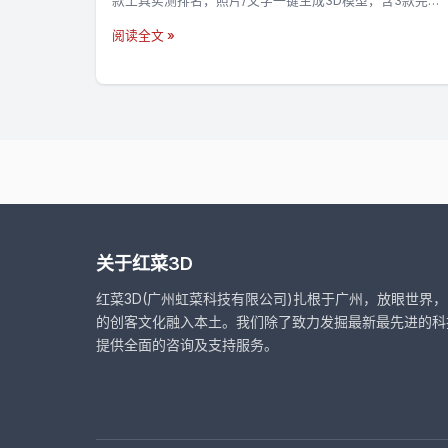
款工具实测排名，照片/文字一键生成3D模型，含3款完全
免费工具+使用教程，零基础也能上手→
阅读全文 »
关于红菜3D
红菜3D(广州虹菜科技有限公司)扎根于广州，放眼世界
的创客文化融入本土。我们除了致力发掘最新最先进的科
提供全面的咨询及支持服务。