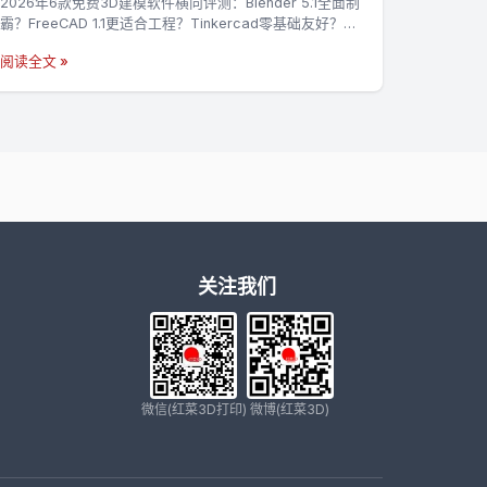
2026年6款免费3D建模软件横向评测：Blender 5.1全面制
霸？FreeCAD 1.1更适合工程？Tinkercad零基础友好？附
功能/易用性/学习曲线/适用场景全对比，新手选软件必
阅读全文 »
看。
关注我们
微信(红菜3D打印)
微博(红菜3D)