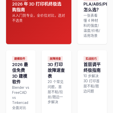
2026 年 3D 打印机终极选
PLA/ABS/PET
购指南
怎么选？
从入门到专业，全价位对比，选对
一张表看
不选贵
懂 4 种材
料的强度/
温度/价格/
适用场景
建模软件
故障排查
实战技巧
2026 最
3D 打印
首层调平
佳免费
故障速查
终极指南
3D 建模
表
10 步解决
3D 打印首
软件
20 个常见
层不粘/翘
问题，首
Blender vs
边问题
层不粘/拉
FreeCAD
丝/翘边一
vs
步解决
Tinkercad
全面对比