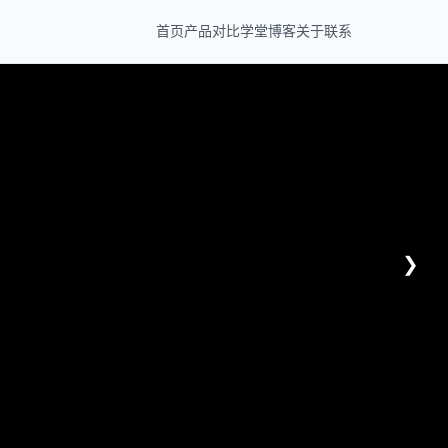
首页
产品
对比
学堂
博客
关于
联系
❯