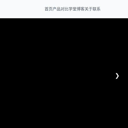
首页
产品
对比
学堂
博客
关于
联系
❯